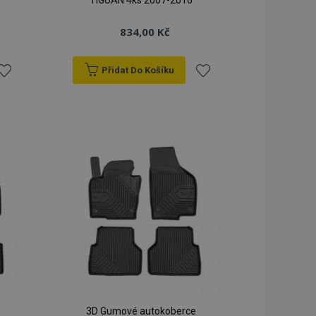
TIGUAN 4ks 2007-2016
834,00 Kč
Přidat Do Košíku
řidat
Přidat
k
k
blíbeným
oblíbeným
3D Gumové autokoberce