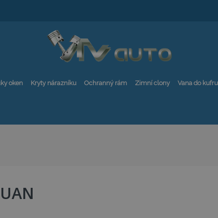
ky oken
Kryty nárazníku
Ochranný rám
Zimní clony
Vana do kufru
GUAN