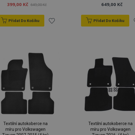
399,00 Kč
649,00 Kč
649,00 Kč
Přidat Do Košíku
Přidat Do Košíku
Přidat
P
k
oblíbeným
o
Textilní autokoberce na
Textilní autokoberce na
míru pro Volkswagen
míru pro Volkswagen