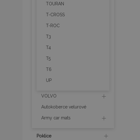
TOURAN
product_data_sto
T-CROSS
T-ROC
recently_viewed_p
T3
CookieScriptConse
T4
T5
T6
udid
UP
PHPSESSID
VOLVO
Autokoberce velurové
Army car mats
mage-cache-stor
Poklice