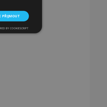
E PŘIJMOUT
RED BY COOKIESCRIPT
kční soubory
bory
 a správa účtu.
 pro zákazníka
ými nakupujícími,
řání, informace o