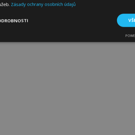
lužeb.
Zásady ochrany osobních údajů
ODROBNOSTI
VŠ
POWE
tné
Výkonové soubory
Soubory cílení
Fun
bytně nutné soubory
Výkonové soubory
Soubory cílení
Funkční sou
ry cookie umožňují základní funkce webových stránek, jako je přihlášení uživatele
e bez nezbytně nutných souborů cookie správně používat.
Poskytovatel
/
Vyprší
Popis
Doména
1 den
Ukládá informace specifické
Adobe Inc.
související s akcemi zahájen
www.vtvauto.cz
jako je zobrazení seznamu p