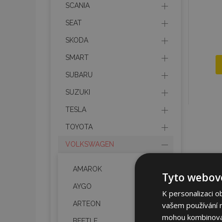
SCANIA
SEAT
SKODA
SMART
SUBARU
SUZUKI
TESLA
TOYOTA
VOLKSWAGEN
AMAROK
Tyto webové
AYGO
K personalizaci o
ARTEON
vašem používání na
mohou kombinovat 
BEETLE