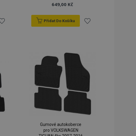
649,00 Kč
Přidat Do Košíku
řidat
Přidat
k
k
blíbeným
oblíbeným
Gumové autokoberce
pro VOLKSWAGEN