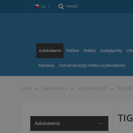
Hledat
Cz
Autokoberce
Poklice
Potahy
Autoplachty
Ofu
Kamiony
Ochranné kryty motoru a převodovky
Úvod
Autokoberce
VOLKSWAGEN
TIGUAN
TI
Autokoberce