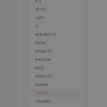
ID.4
mage-messages
JETTA
LUPO
LT
recently_viewed_p
NEW BEETLE
recently_compare
PASSAT
recently_compare
PASSAT CC
PHEATON
X-Magento-Vary
POLO
SCIROCCO
mage-translation-f
SHARAN
TIGUAN
mage-cache-sessi
TOUAREG