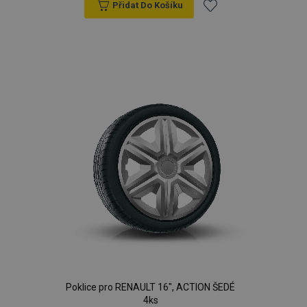
Přidat Do Košíku
Přidat
k
oblíbeným
Poklice pro RENAULT 16", ACTION ŠEDÉ
4ks