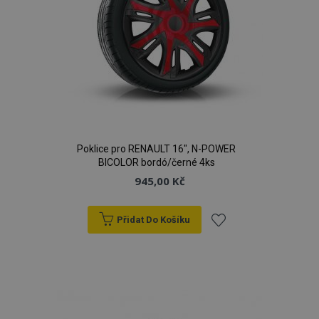
Poklice pro RENAULT 16", N-POWER
BICOLOR bordó/černé 4ks
945,00 Kč
Přidat Do Košíku
Přidat
k
oblíbeným