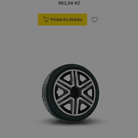
902,00 Kč
Přidat Do Košíku
Přidat
k
oblíbeným