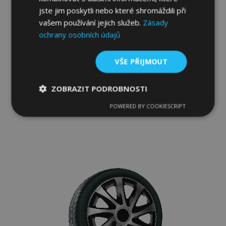
jste jim poskytli nebo které shromáždili při
vašem používání jejich služeb.
Zásady
ochrany osobních údajů
Poklice pro RENAULT 16", QUAD BICOLOR
4ks
VŠE PŘIJMOUT
902,00 Kč
ZOBRAZIT PODROBNOSTI
Přidat Do Košíku
POWERED BY COOKIESCRIPT
Nezbytně
Výkonové
Soubory
Přidat
nutné
soubory
cílení
soubory
k
oblíbeným
Funkční soubory