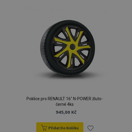
k
oblíbeným
Poklice pro RENAULT 16" N-POWER žluto-
černé 4ks
945,00 Kč
Přidat Do Košíku