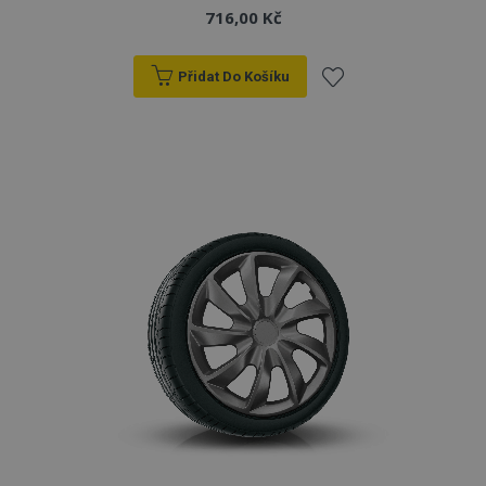
716,00 Kč
Přidat Do Košíku
Přidat
k
oblíbeným