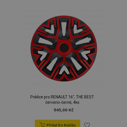
k
oblíbeným
product_data_storage
1 
Adobe Inc.
www.vtvauto.cz
recently_viewed_product
1 
Adobe Inc.
Poklice pro RENAULT 16", THE BEST
www.vtvauto.cz
červeno-černé, 4ks
945,00 Kč
Přidat Do Košíku
CookieScriptConsent
4 tý
CookieScript