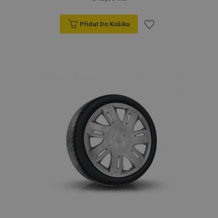
Přidat Do Košíku
Přidat
k
oblíbeným