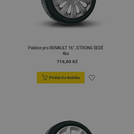
Poklice pro RENAULT 16", STRONG ŠEDÉ
4ks
716,00 Kč
Přidat Do Košíku
Přidat
k
oblíbeným