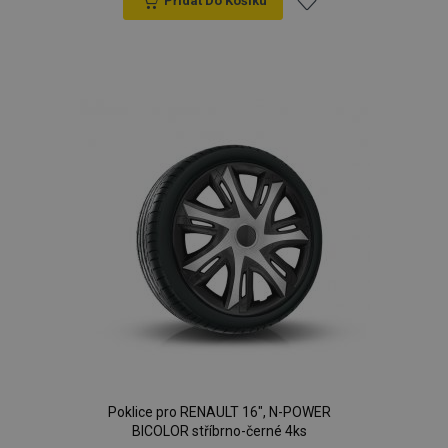
Přidat Do Košíku
Přidat
k
oblíbeným
Poklice pro RENAULT 16", N-POWER
BICOLOR stříbrno-černé 4ks