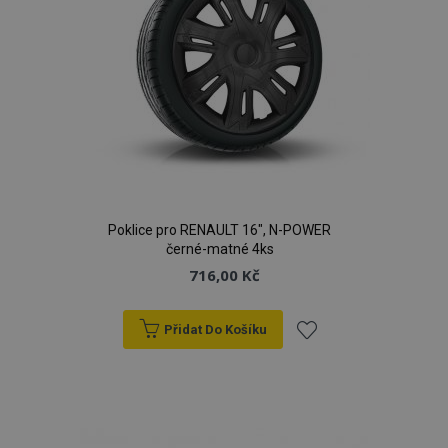
Poklice pro RENAULT 16", N-POWER
černé-matné 4ks
716,00 Kč
Přidat Do Košíku
Přidat
k
oblíbeným