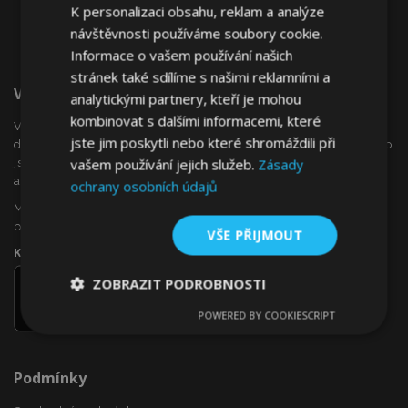
K personalizaci obsahu, reklam a analýze
návštěvnosti používáme soubory cookie.
Informace o vašem používání našich
stránek také sdílíme s našimi reklamními a
Vítejte Na VTVauto.cz
analytickými partnery, kteří je mohou
kombinovat s dalšími informacemi, které
VTVauto je maloobchodním prodejcem a velkoobchodním
jste jim poskytli nebo které shromáždili při
dodavatelem autopříslušenství a autodoplňků v Evropě, jako
vašem používání jejich služeb.
Zásady
jsou např .: ozdobné kryty kol (poklice), okenní deflektory,
autopotahy, autorohože, chromové kryty a rámy, ...
ochrany osobních údajů
Máte zájem o dropshipping, nebo se chcete stát naším
partnerem?
VŠE PŘIJMOUT
Kontaktujte nás ještě dnes!
ZOBRAZIT PODROBNOSTI
POWERED BY COOKIESCRIPT
Nezbytně
Výkonové
Soubory
nutné
soubory
cílení
soubory
Podmínky