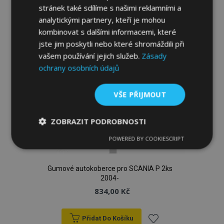
stránek také sdílíme s našimi reklamními a
analytickými partnery, kteří je mohou
Přidat Do Košíku
kombinovat s dalšími informacemi, které
jste jim poskytli nebo které shromáždili při
Přidat
vašem používání jejich služeb.
Zásady
k
ochrany osobních údajů
oblíbeným
VŠE PŘIJMOUT
ZOBRAZIT PODROBNOSTI
POWERED BY COOKIESCRIPT
Nezbytně
Výkonové
Soubory
nutné
soubory
cílení
soubory
Gumové autokoberce pro SCANIA P 2ks
2004-
834,00 Kč
Funkční soubory
Přidat Do Košíku