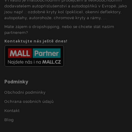
VTVauto je maloobchodním prodejcem a velkoobchodním
recently_compared_product_previous
1 
Adobe Inc.
dodavatelem autopříslušenství a autodoplňků v Evropě, jako
www.vtvauto.cz
jsou např .: ozdobné kryty kol (poklice), okenní deflektory,
autopotahy, autorohože, chromové kryty a rámy, ...
Máte zájem o dropshipping, nebo se chcete stát naším
partnerem?
X-Magento-Vary
59 
Adobe Inc.
59 s
www.vtvauto.cz
Kontaktujte nás ještě dnes!
Podmínky
Obchodní podmínky
mage-translation-file-version
Zav
Adobe Inc.
proh
www.vtvauto.cz
Ochrana osobních údajů
Kontakt
Blog