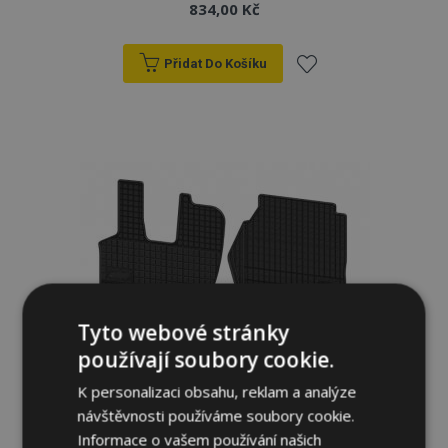
834,00 Kč
Přidat Do Košíku
Přidat
k
oblíbeným
Tyto webové stránky
používají soubory cookie.
K personalizaci obsahu, reklam a analýze
Gumové autokoberce pro SCANIA RIG 2ks
návštěvnosti používáme soubory cookie.
2004-
Informace o vašem používání našich
834,00 Kč