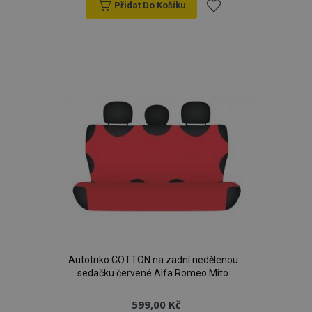
Přidat Do Košíku
Přidat
k
oblíbeným
product_data_storage
1 
Adobe Inc.
www.vtvauto.cz
recently_viewed_product
1 
Adobe Inc.
www.vtvauto.cz
Autotriko COTTON na zadní nedělenou
sedačku červené Alfa Romeo Mito
599,00 Kč
CookieScriptConsent
4 tý
CookieScript