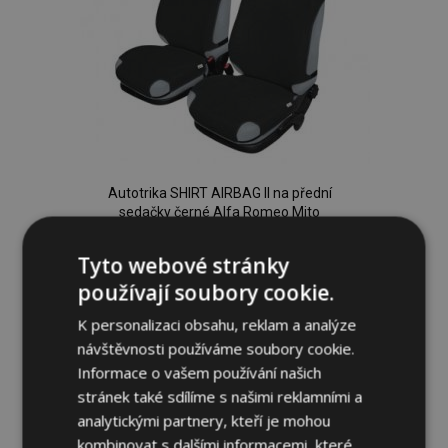
Autotrika SHIRT AIRBAG II na přední
sedačky černé Alfa Romeo Mito
589,00 Kč
Tyto webové stránky
používají soubory cookie.
Přidat Do Košíku
K personalizaci obsahu, reklam a analýze
Přidat
návštěvnosti používáme soubory cookie.
Informace o vašem používání našich
k
stránek také sdílíme s našimi reklamními a
analytickými partnery, kteří je mohou
oblíbeným
kombinovat s dalšími informacemi, které