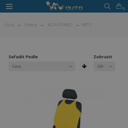
0
Úvod
Potahy
ALFA ROMEO
MITO
Seřadit Podle
Zobrazit