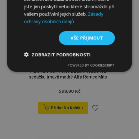
jste jim poskytli nebo které shromáždili při
vašem používání jejich služeb.
Zásady
ochrany osobních údajů
VŠE PŘIJMOUT
ZOBRAZIT PODROBNOSTI
POWERED BY COOKIESCRIPT
Nezbytně
Výkonové
Soubory
Autotriko COTTON na zadní nedělenou
nutné
soubory
cílení
sedačku tmavě modré Alfa Romeo Mito
soubory
599,00 Kč
Funkční soubory
Přidat Do Košíku
Přidat
k