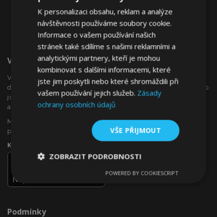
K personalizaci obsahu, reklam a analýze
návštěvnosti používáme soubory cookie.
Informace o vašem používání našich
stránek také sdílíme s našimi reklamními a
analytickými partnery, kteří je mohou
Vítejte Na VTVauto.cz
kombinovat s dalšími informacemi, které
VTVauto je maloobchodním prodejcem a velkoobchodním
jste jim poskytli nebo které shromáždili při
dodavatelem autopříslušenství a autodoplňků v Evropě, jako
vašem používání jejich služeb.
Zásady
jsou např .: ozdobné kryty kol (poklice), okenní deflektory,
ochrany osobních údajů
autopotahy, autorohože, chromové kryty a rámy, ...
Máte zájem o dropshipping, nebo se chcete stát naším
VŠE PŘIJMOUT
partnerem?
Kontaktujte nás ještě dnes!
ZOBRAZIT PODROBNOSTI
POWERED BY COOKIESCRIPT
Nezbytně
Výkonové
Soubory
nutné
soubory
cílení
soubory
Podmínky