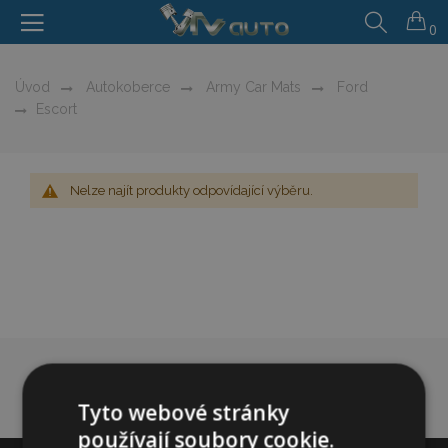
0
Úvod
Autokoberce
Army Car Mats
Ford
Escort
Nelze najít produkty odpovídající výběru.
Tyto webové stránky
používají soubory cookie.