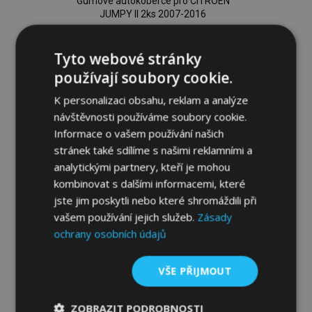
Gumové autokoberce pro CITROEN
JUMPY II 2ks 2007-2016
715,00 Kč
Tyto webové stránky
Přidat Do Košíku
používají soubory cookie.
Přidat
K personalizaci obsahu, reklam a analýze
návštěvnosti používáme soubory cookie.
k
Informace o vašem používání našich
oblíbeným
stránek také sdílíme s našimi reklamními a
analytickými partnery, kteří je mohou
kombinovat s dalšími informacemi, které
jste jim poskytli nebo které shromáždili při
vašem používání jejich služeb.
Zásady
ochrany osobních údajů
VŠE PŘIJMOUT
ZOBRAZIT PODROBNOSTI