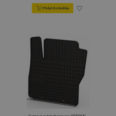
Přidat Do Košíku
Přidat
k
oblíbeným