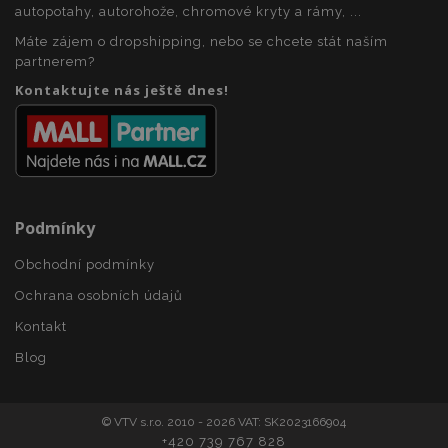
autopotahy, autorohože, chromové kryty a rámy, ...
udid
.vtvauto.cz
4 tý
Máte zájem o dropshipping, nebo se chcete stát naším
d
partnerem?
Kontaktujte nás ještě dnes!
PHPSESSID
59 
Podmínky
PHP.net
42 s
.vtvauto.cz
Obchodní podmínky
Ochrana osobních údajů
Kontakt
Blog
© VTV s.r.o. 2010 - 2026 VAT: SK2023166904
+420 739 767 828