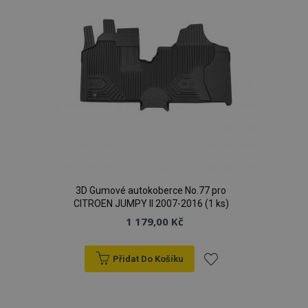
mage-translation-file-version
Zav
Adobe Inc.
proh
www.vtvauto.cz
mage-cache-sessid
1 
Adobe Inc.
www.vtvauto.cz
3D Gumové autokoberce No.77 pro
CITROEN JUMPY II 2007-2016 (1 ks)
1 179,00 Kč
Přidat Do Košíku
Přidat