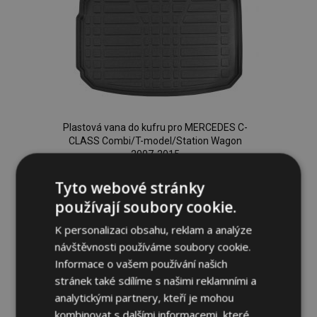
Plastová vana do kufru pro MERCEDES C-
CLASS Combi/T-model/Station Wagon
2007-2015
Tyto webové stránky
719,00 Kč
používají soubory cookie.
K personalizaci obsahu, reklam a analýze
Přidat Do Košíku
návštěvnosti používáme soubory cookie.
Přidat
Informace o vašem používání našich
stránek také sdílíme s našimi reklamními a
k
analytickými partnery, kteří je mohou
kombinovat s dalšími informacemi, které