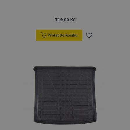
719,00 Kč
Přidat Do Košíku
Přidat
k
oblíbeným