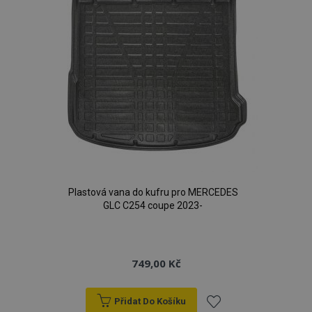
d
www.vtvauto.cz
udid
.vtvauto.cz
4 tý
d
Plastová vana do kufru pro MERCEDES
GLC C254 coupe 2023-
749,00 Kč
PHPSESSID
59 
PHP.net
42 s
.vtvauto.cz
Přidat Do Košíku