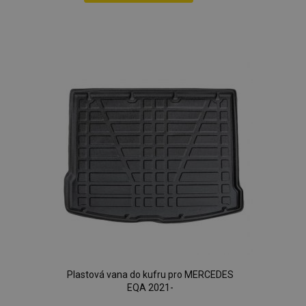
Přidat
k
oblíbeným
mage-cache-storage
1 
Adobe Inc.
www.vtvauto.cz
Plastová vana do kufru pro MERCEDES
EQA 2021-