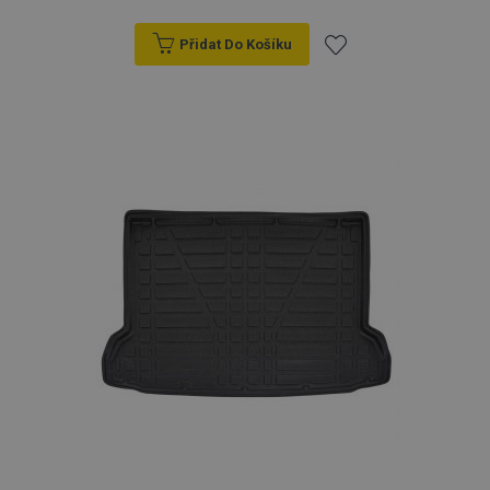
Přidat Do Košíku
Přidat
k
oblíbeným