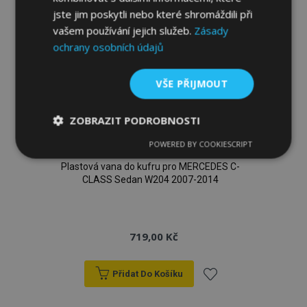
oblíbeným
jste jim poskytli nebo které shromáždili při
vašem používání jejich služeb.
Zásady
ochrany osobních údajů
VŠE PŘIJMOUT
ZOBRAZIT PODROBNOSTI
POWERED BY COOKIESCRIPT
Nezbytně
Výkonové
Soubory
nutné
soubory
cílení
Plastová vana do kufru pro MERCEDES C-
soubory
CLASS Sedan W204 2007-2014
Funkční soubory
719,00 Kč
Přidat Do Košíku
Přidat