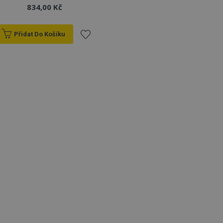
834,00 Kč
Přidat Do Košíku
Přidat
k
oblíbeným