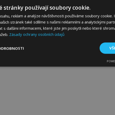
 stránky používají soubory cookie.
bsahu, reklam a analýze návštěvnosti používáme soubory cookie. 
šich stránek také sdílíme s našimi reklamními a analytickými partn
s dalšími informacemi, které jste jim poskytli nebo které shromá
lužeb.
Zásady ochrany osobních údajů
ODROBNOSTI
VŠ
POWE
tné
Výkonové soubory
Soubory cílení
Fun
bytně nutné soubory
Výkonové soubory
Soubory cílení
Funkční sou
ry cookie umožňují základní funkce webových stránek, jako je přihlášení uživatele