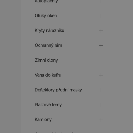
Autoplachty
mage-translation-f
Ofuky oken
mage-cache-sessi
Kryty nárazníku
Ochranný rám
product_data_sto
Zimní clony
recently_viewed_p
Vana do kufru
CookieScriptConse
Deflektory přední masky
udid
Plastové lemy
Kamiony
PHPSESSID