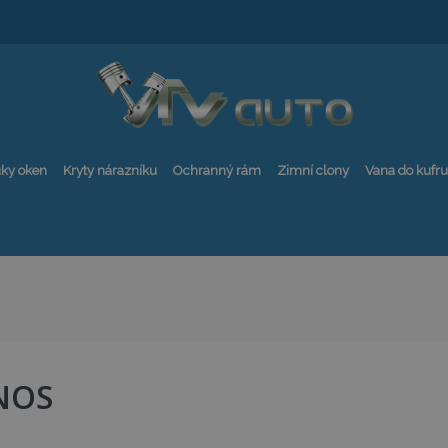
ky oken
Kryty nárazníku
Ochranný rám
Zimní clony
Vana do kufru
NOS