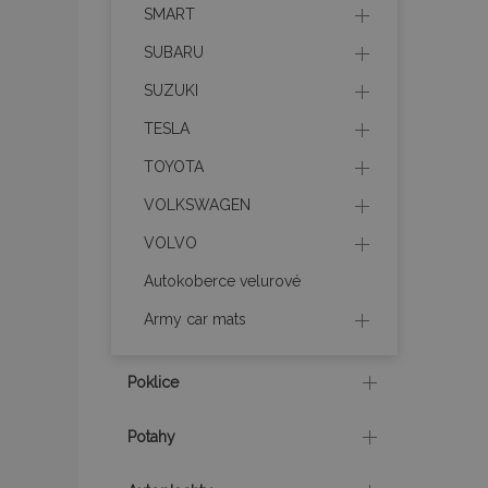
Webové stránky nelz
SMART
Název
SUBARU
SUZUKI
section_data_ids
TESLA
TOYOTA
mage-messages
VOLKSWAGEN
VOLVO
recently_viewed_p
Autokoberce velurové
recently_compare
Army car mats
recently_compare
Poklice
X-Magento-Vary
Potahy