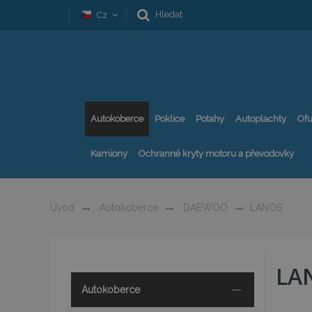
Hledat
Cz
Autokoberce
Poklice
Potahy
Autoplachty
Ofu
Kamiony
Ochranné kryty motoru a převodovky
Úvod
Autokoberce
DAEWOO
LANOS
LA
Autokoberce