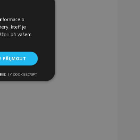
Informace o
ery, kteří je
ždili při vašem
E PŘIJMOUT
RED BY COOKIESCRIPT
kční soubory
bory
 a správa účtu.