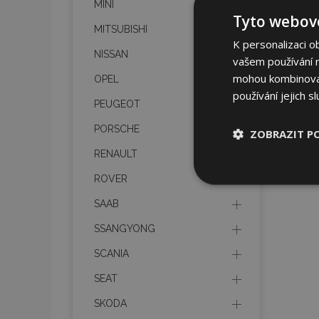
MINI
Tyto webové
MITSUBISHI
K personalizaci o
NISSAN
vašem používání na
mohou kombinovat 
OPEL
používání jejich s
PEUGEOT
PORSCHE
ZOBRAZIT P
RENAULT
Nezbytně nu
ROVER
soubory
SAAB
SSANGYONG
SCANIA
SEAT
Nez
SKODA
Nezbytně nutné soubo