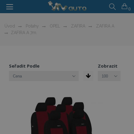
0
Úvod
Potahy
OPEL
ZAFIRA
ZAFIRA A
ZAFIRA A 7m.
Seřadit Podle
Zobrazit