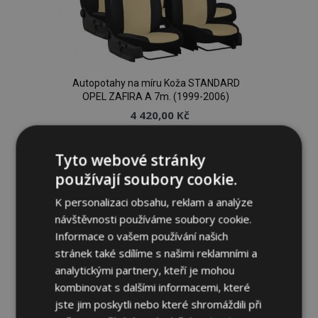
Autopotahy na míru Koža STANDARD
OPEL ZAFIRA A 7m. (1999-2006)
4 420,00 Kč
Přidat Do Košíku
Tyto webové stránky
používají soubory cookie.
Přidat
K personalizaci obsahu, reklam a analýze
k
návštěvnosti používáme soubory cookie.
oblíbeným
Informace o vašem používání našich
stránek také sdílíme s našimi reklamními a
analytickými partnery, kteří je mohou
kombinovat s dalšími informacemi, které
jste jim poskytli nebo které shromáždili při