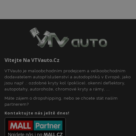
zásadách ochrany soukromí společnosti Google
recently_viewed_product_previous
1 
Adobe Inc.
www.vtvauto.cz
Vítejte Na VTVauto.cz
VTVauto je maloobchodním prodejcem a velkoobchodním
dodavatelem autopříslušenství a autodoplňků v Evropě, jako
recently_compared_product
1 
Adobe Inc.
jsou např .: ozdobné kryty kol (poklice), okenní deflektory,
www.vtvauto.cz
autopotahy, autorohože, chromové kryty a rámy, ...
Máte zájem o dropshipping, nebo se chcete stát naším
partnerem?
recently_compared_product_previous
1 
Adobe Inc.
Kontaktujte nás ještě dnes!
www.vtvauto.cz