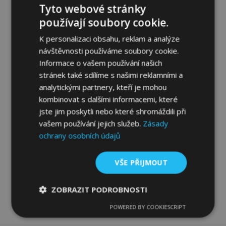
Tyto webové stránky
používají soubory cookie.
K personalizaci obsahu, reklam a analýze
návštěvnosti používáme soubory cookie.
Informace o vašem používání našich
Gumové autokoberce pro CHEVROLET
stránek také sdílíme s našimi reklamními a
EPICA 2006-2014 (4 ks)
analytickými partnery, kteří je mohou
954,00 Kč
kombinovat s dalšími informacemi, které
jste jim poskytli nebo které shromáždili při
vašem používání jejich služeb.
Zásady
Přidat Do Košíku
ochrany osobních údajů
Přidat
k
VŠE PŘIJMOUT
oblíbeným
ZOBRAZIT PODROBNOSTI
POWERED BY COOKIESCRIPT
Nezbytně
Výkonové
Soubory
nutné
soubory
cílení