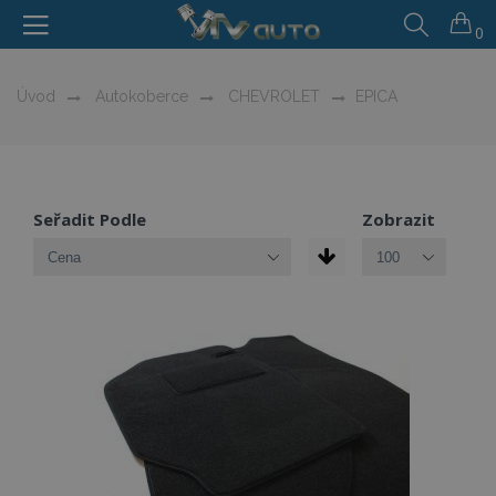
0
Úvod
Autokoberce
CHEVROLET
EPICA
Seřadit Podle
Zobrazit