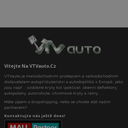
soubory
Funkční soubory
Nezbytně nutné soubory
Výkonové soubory
Vítejte Na VTVauto.cz
Soubory cílení
Funkční soubory
VTVauto je maloobchodním prodejcem a velkoobchodním
Nezbytně nutné soubory cookie umožňují základní
dodavatelem autopříslušenství a autodoplňků v Evropě, jako
funkce webových stránek, jako je přihlášení
jsou např .: ozdobné kryty kol (poklice), okenní deflektory,
uživatele a správa účtu. Webové stránky nelze bez
autopotahy, autorohože, chromové kryty a rámy, ...
nezbytně nutných souborů cookie správně
používat.
Máte zájem o dropshipping, nebo se chcete stát naším
partnerem?
Poskytovatel
/
Název
Vy
Doména
Kontaktujte nás ještě dnes!
section_data_ids
1 
Adobe Inc.
www.vtvauto.cz