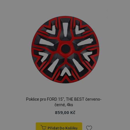
k
oblíbeným
product_data_storage
1 
Adobe Inc.
www.vtvauto.cz
recently_viewed_product
1 
Adobe Inc.
Poklice pro FORD 15", THE BEST červeno-
www.vtvauto.cz
černé, 4ks
859,00 Kč
Přidat Do Košíku
CookieScriptConsent
4 tý
CookieScript