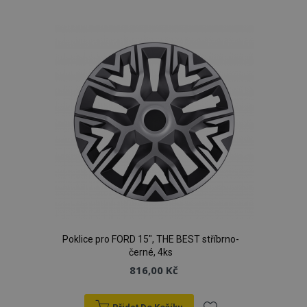
k
oblíbeným
Poklice pro FORD 15", THE BEST stříbrno-
černé, 4ks
816,00 Kč