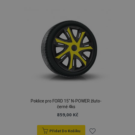
k
oblíbeným
Poklice pro FORD 15" N-POWER žluto-
černé 4ks
859,00 Kč
Přidat Do Košíku