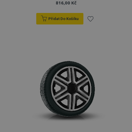
816,00 Kč
Přidat Do Košíku
Přidat
k
oblíbeným