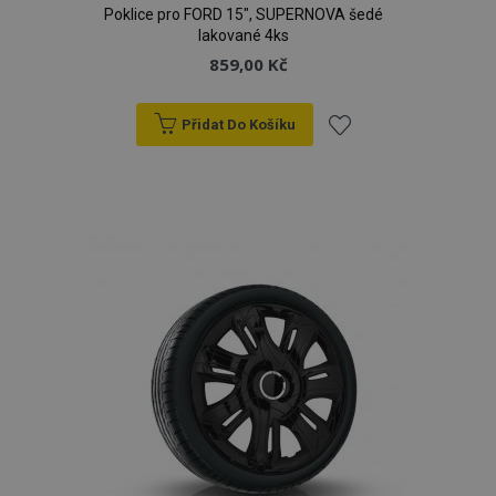
Poklice pro FORD 15", SUPERNOVA šedé
lakované 4ks
859,00 Kč
Přidat Do Košíku
Přidat
k
oblíbeným