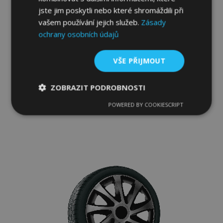
jste jim poskytli nebo které shromáždili při
vašem používání jejich služeb.
Zásady
ochrany osobních údajů
Poklice pro Ford 15", Quad bicolor, 4 ks
VŠE PŘIJMOUT
816,00 Kč
ZOBRAZIT PODROBNOSTI
Přidat Do Košíku
POWERED BY COOKIESCRIPT
Nezbytně
Výkonové
Soubory
Přidat
nutné
soubory
cílení
soubory
k
oblíbeným
Funkční soubory