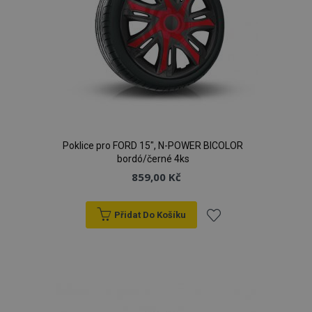
Poklice pro FORD 15", N-POWER BICOLOR
bordó/černé 4ks
859,00 Kč
Přidat Do Košíku
Přidat
k
oblíbeným