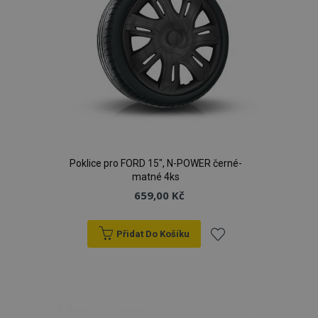
Poklice pro FORD 15", N-POWER černé-
matné 4ks
659,00 Kč
Přidat Do Košíku
Přidat
k
oblíbeným