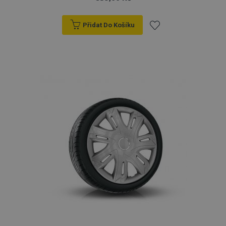
Přidat Do Košíku
Přidat
k
oblíbeným