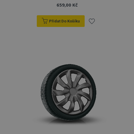
659,00 Kč
Přidat Do Košíku
Přidat
k
oblíbeným