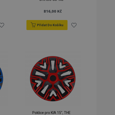
lší oznámení, která
816,00 Kč
klad zpráva o
 a různé chybové
vymaže poté, co se
Přidat Do Košíku
dy prohlížených
řidat
Přidat
ci.
o porovnávaných
k
k
orovnávaných
blíbeným
oblíbeným
ci.
ry používá systém
ěny verze stránky
žňuje mít v
né stránky, např.
ním úložišti.
á strategie
 (překlad na straně
kie spouští
ezipaměti. Když je
ack-endovou
Poklice pro KIA 15", THE