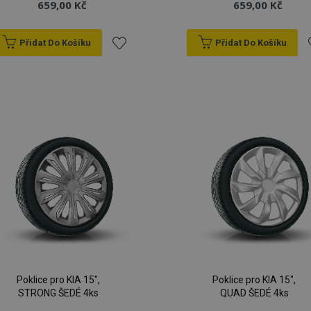
659,00 Kč
659,00 Kč
Přidat Do Košíku
Přidat Do Košíku
Přidat
P
k
oblíbeným
o
Poklice pro KIA 15",
Poklice pro KIA 15",
STRONG ŠEDÉ 4ks
QUAD ŠEDÉ 4ks