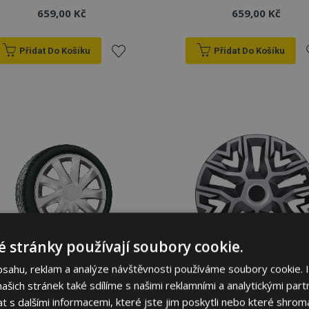
659,00 Kč
659,00 Kč
Přidat Do Košíku
Přidat Do Košíku
Přidat
P
k
oblíbeným
o
 stránky používají soubory cookie.
bsahu, reklam a analýze návštěvnosti používáme soubory cookie. 
šich stránek také sdílíme s našimi reklamními a analytickými partn
Poklice pro KIA 15"
Poklice pro KIA 15", THE
DRACO, 4 ks
BEST stříbrno-černé, 4ks
s dalšími informacemi, které jste jim poskytli nebo které shromá