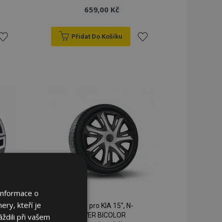
659,00 Kč
Přidat Do Košíku
řidat
Přidat
k
k
blíbeným
oblíbeným
Informace o
ery, kteří je
Poklice pro KIA 15", N-
POWER BICOLOR
ždili při vašem