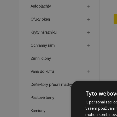
Autoplachty
Ofuky oken
Kryty nárazníku
Ochranný rám
Zimní clony
Vana do kufru
Deflektory přední masky
Tyto webové
Plastové lemy
K personalizaci o
vašem používání na
Kamiony
mohou kombinovat 