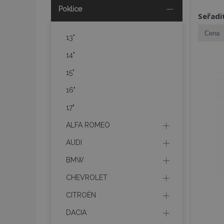
Poklice
Seřadi
13"
14"
15"
16"
17"
ALFA ROMEO
AUDI
BMW
CHEVROLET
CITROËN
DACIA