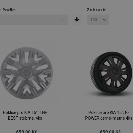
t Podle
Zobrazit
Poklice pro KIA 15", THE
Poklice pro KIA 15", N-
BEST stříbrné, 4ks
POWER černé-matné 4ks
659,00 Kč
659,00 Kč