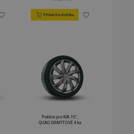
Přidat Do Košíku
řidat
Přidat
k
k
blíbeným
oblíbeným
Poklice pro KIA 15",
QUAD GRAFITOVÉ 4 ks