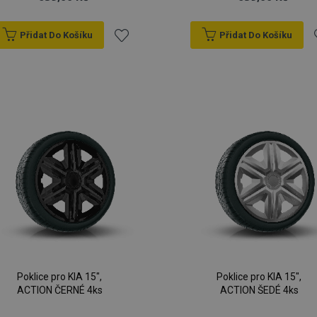
Přidat Do Košíku
Přidat Do Košíku
Přidat
P
k
oblíbeným
o
Poklice pro KIA 15",
Poklice pro KIA 15",
ACTION ČERNÉ 4ks
ACTION ŠEDÉ 4ks