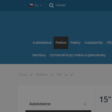
Hledat
Cz
Autokoberce
Poklice
Potahy
Autoplachty
Ofu
Kamiony
Ochranné kryty motoru a převodovky
Úvod
Poklice
KIA
15"
15"
Autokoberce