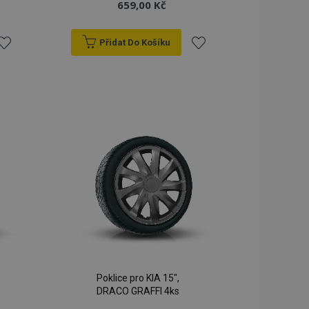
659,00 Kč
Přidat Do Košíku
řidat
Přidat
k
k
blíbeným
oblíbeným
Poklice pro KIA 15",
DRACO GRAFFI 4ks