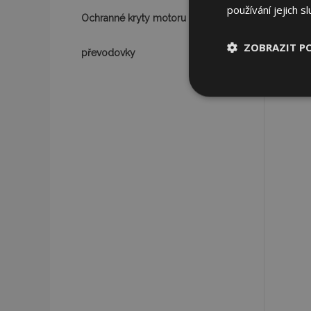
používání jejich s
Ochranné kryty motoru a
ZOBRAZIT P
převodovky
Nezbytně nu
soubory
Nez
Nezbytně nutné soubo
Webové stránky nelz
Název
section_data_ids