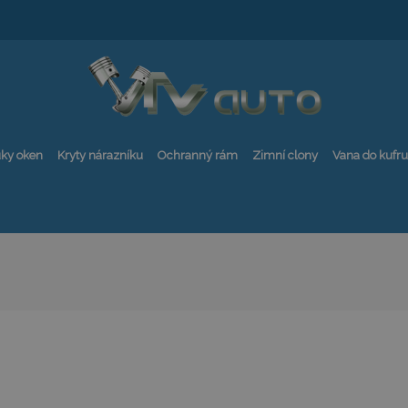
ky oken
Kryty nárazníku
Ochranný rám
Zimní clony
Vana do kufru