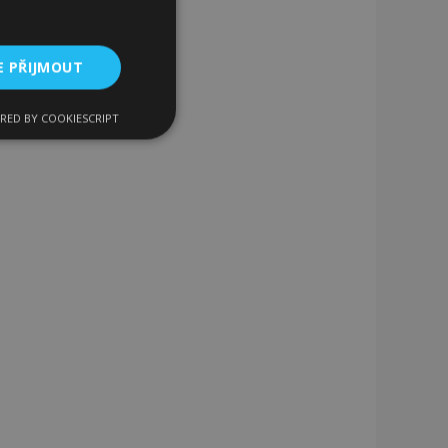
E PŘIJMOUT
RED BY COOKIESCRIPT
kční soubory
bory
 a správa účtu.
 pro zákazníka
ými nakupujícími,
řání, informace o