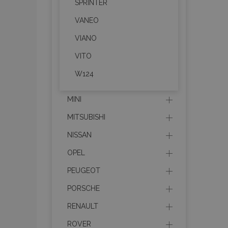
SPRINTER
mage-messages
VANEO
VIANO
VITO
recently_viewed_p
W124
recently_compare
MINI
recently_compare
MITSUBISHI
X-Magento-Vary
NISSAN
OPEL
PEUGEOT
mage-translation-f
PORSCHE
RENAULT
mage-cache-sessi
ROVER