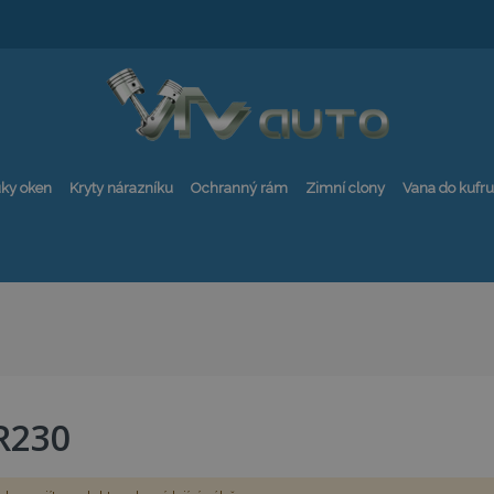
ky oken
Kryty nárazníku
Ochranný rám
Zimní clony
Vana do kufru
R230