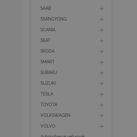
SAAB
product_data_sto
SSANGYONG
SCANIA
recently_viewed_p
SEAT
CookieScriptConse
SKODA
SMART
udid
SUBARU
SUZUKI
PHPSESSID
TESLA
TOYOTA
VOLKSWAGEN
VOLVO
mage-cache-stor
Autokoberce velurové