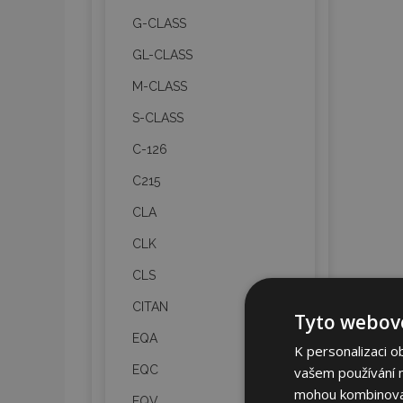
G-CLASS
GL-CLASS
M-CLASS
S-CLASS
C-126
C215
CLA
CLK
CLS
CITAN
Tyto webové
EQA
K personalizaci o
EQC
vašem používání na
mohou kombinovat 
EQV