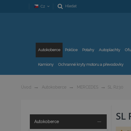
Hledat
Cz
Autokoberce
Poklice
Potahy
Autoplachty
Ofu
Kamiony
Ochranné kryty motoru a převodovky
Úvod
Autokoberce
MERCEDES
SL R230
SL 
Autokoberce