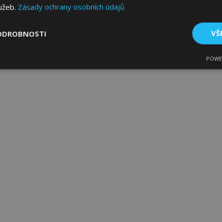
lužeb.
Zásady ochrany osobních údajů
ODROBNOSTI
VŠ
POWE
tné
Výkonové soubory
Soubory cílení
Fun
bytně nutné soubory
Výkonové soubory
Soubory cílení
Funkční sou
ry cookie umožňují základní funkce webových stránek, jako je přihlášení uživatele
e bez nezbytně nutných souborů cookie správně používat.
Poskytovatel
/
Vyprší
Popis
Doména
1 den
Ukládá informace specifické
Adobe Inc.
související s akcemi zahájen
www.vtvauto.cz
jako je zobrazení seznamu p