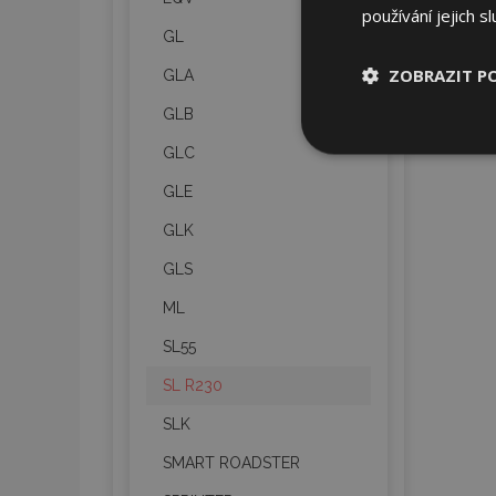
používání jejich s
GL
ZOBRAZIT P
GLA
GLB
Nezbytně nu
GLC
soubory
GLE
GLK
GLS
ML
Nez
SL55
Nezbytně nutné soubo
Webové stránky nelz
SL R230
Název
SLK
section_data_ids
SMART ROADSTER