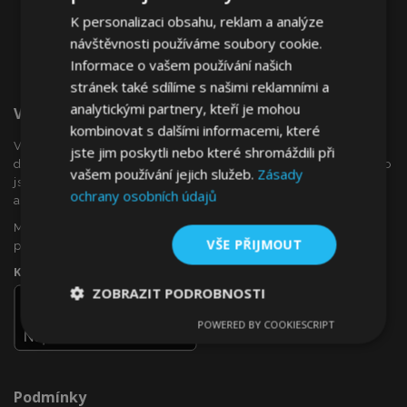
K personalizaci obsahu, reklam a analýze
návštěvnosti používáme soubory cookie.
Informace o vašem používání našich
stránek také sdílíme s našimi reklamními a
analytickými partnery, kteří je mohou
Vítejte Na VTVauto.cz
kombinovat s dalšími informacemi, které
VTVauto je maloobchodním prodejcem a velkoobchodním
jste jim poskytli nebo které shromáždili při
dodavatelem autopříslušenství a autodoplňků v Evropě, jako
vašem používání jejich služeb.
Zásady
jsou např .: ozdobné kryty kol (poklice), okenní deflektory,
ochrany osobních údajů
autopotahy, autorohože, chromové kryty a rámy, ...
Máte zájem o dropshipping, nebo se chcete stát naším
VŠE PŘIJMOUT
partnerem?
Kontaktujte nás ještě dnes!
ZOBRAZIT PODROBNOSTI
POWERED BY COOKIESCRIPT
Nezbytně
Výkonové
Soubory
nutné
soubory
cílení
soubory
Podmínky