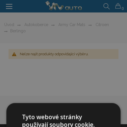
0
Úvod
Autokoberce
Army Car Mats
Citroen
Berlingo
Nelze najít produkty odpovídající výběru.
Tyto webové stránky
používají soubory cookie.