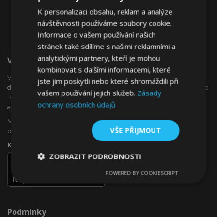
K personalizaci obsahu, reklam a analýze
návštěvnosti používáme soubory cookie.
Informace o vašem používání našich
stránek také sdílíme s našimi reklamními a
analytickými partnery, kteří je mohou
Vítejte Na VTVauto.cz
kombinovat s dalšími informacemi, které
VTVauto je maloobchodním prodejcem a velkoobchodním
jste jim poskytli nebo které shromáždili při
dodavatelem autopříslušenství a autodoplňků v Evropě, jako
vašem používání jejich služeb.
Zásady
jsou např .: ozdobné kryty kol (poklice), okenní deflektory,
ochrany osobních údajů
autopotahy, autorohože, chromové kryty a rámy, ...
Máte zájem o dropshipping, nebo se chcete stát naším
VŠE PŘIJMOUT
partnerem?
Kontaktujte nás ještě dnes!
ZOBRAZIT PODROBNOSTI
POWERED BY COOKIESCRIPT
Nezbytně
Výkonové
Soubory
nutné
soubory
cílení
soubory
Podmínky