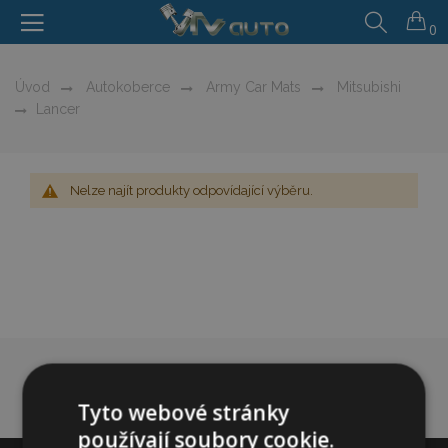
0
Úvod
Autokoberce
Army Car Mats
Mitsubishi
Lancer
Nelze najít produkty odpovídající výběru.
Tyto webové stránky
používají soubory cookie.