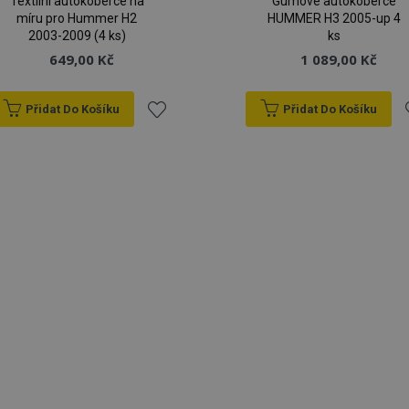
Textilní autokoberce na
Gumové autokoberce
míru pro Hummer H2
HUMMER H3 2005-up 4
2003-2009 (4 ks)
ks
649,00 Kč
1 089,00 Kč
Přidat Do Košíku
Přidat Do Košíku
Přidat
P
k
oblíbeným
o