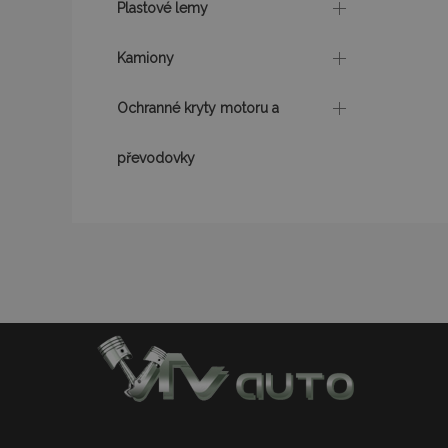
Plastové lemy
recently_viewed_p
CookieScriptConse
Kamiony
Ochranné kryty motoru a
udid
převodovky
PHPSESSID
mage-cache-stor
Název
Název