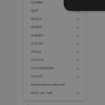
SCANIA
Nezbytně nu
SEAT
soubory
SKODA
SMART
SUBARU
SUZUKI
Nez
TESLA
Nezbytně nutné soubo
Webové stránky nelz
TOYOTA
Název
VOLKSWAGEN
section_data_ids
VOLVO
Autokoberce velurové
mage-messages
Army car mats