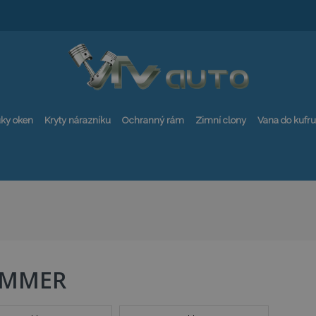
ky oken
Kryty nárazníku
Ochranný rám
Zimní clony
Vana do kufru
MMER