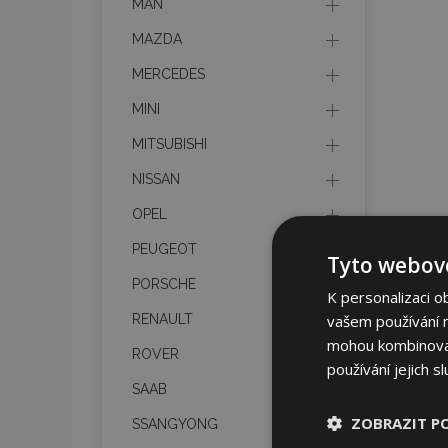
MAN
MAZDA
MERCEDES
MINI
MITSUBISHI
NISSAN
OPEL
PEUGEOT
Tyto webové
PORSCHE
K personalizaci o
vašem používání na
RENAULT
mohou kombinovat 
ROVER
používání jejich s
SAAB
ZOBRAZIT P
SSANGYONG