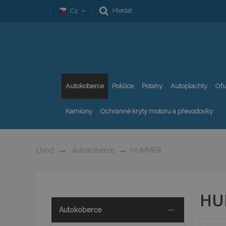
Hledat
Cz
Autokoberce
Poklice
Potahy
Autoplachty
Ofu
Kamiony
Ochranné kryty motoru a převodovky
Úvod
Autokoberce
HUMMER
HU
Autokoberce