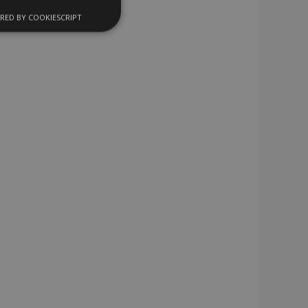
RED BY COOKIESCRIPT
kční soubory
bory
 a správa účtu.
 pro zákazníka
ými nakupujícími,
řání, informace o
lší oznámení, která
klad zpráva o
 a různé chybové
vymaže poté, co se