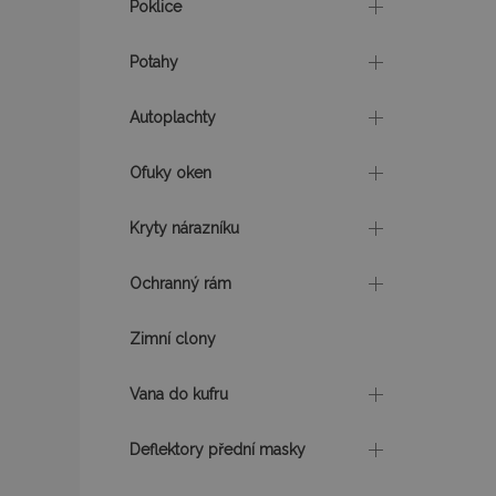
Poklice
recently_viewed_p
Potahy
recently_compare
Autoplachty
recently_compare
Ofuky oken
X-Magento-Vary
Kryty nárazníku
mage-translation-f
Ochranný rám
Zimní clony
mage-cache-sessi
Vana do kufru
product_data_sto
Deflektory přední masky