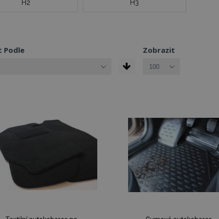
H2
H3
t Podle
Zobrazit