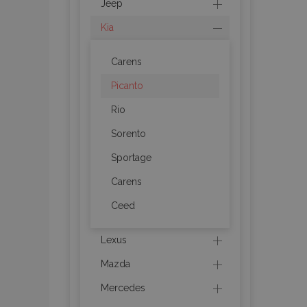
Jeep
mage-messages
Kia
Carens
recently_viewed_p
Picanto
Rio
recently_compare
Sorento
recently_compare
Sportage
X-Magento-Vary
Carens
Ceed
mage-translation-f
Lexus
Mazda
mage-cache-sessi
Mercedes