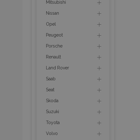
Mitsubishi
Nissan
product_data_sto
Opel
recently_viewed_p
Peugeot
CookieScriptConse
Porsche
Renault
Land Rover
udid
Saab
Seat
PHPSESSID
Skoda
Suzuki
Toyota
Volvo
mage-cache-stor