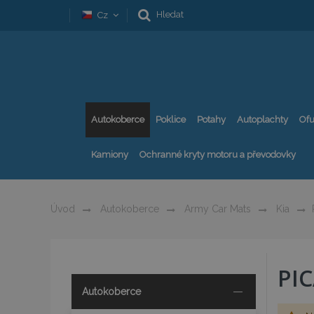
Hledat
Cz
Autokoberce
Poklice
Potahy
Autoplachty
Ofu
Kamiony
Ochranné kryty motoru a převodovky
Úvod
Autokoberce
Army Car Mats
Kia
PI
Autokoberce