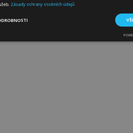
lužeb.
Zásady ochrany osobních údajů
ODROBNOSTI
VŠ
POWE
tné
Výkonové soubory
Soubory cílení
Fun
bytně nutné soubory
Výkonové soubory
Soubory cílení
Funkční sou
ry cookie umožňují základní funkce webových stránek, jako je přihlášení uživatele
e bez nezbytně nutných souborů cookie správně používat.
Poskytovatel
/
Vyprší
Popis
Doména
1 den
Ukládá informace specifické
Adobe Inc.
související s akcemi zahájen
www.vtvauto.cz
jako je zobrazení seznamu p