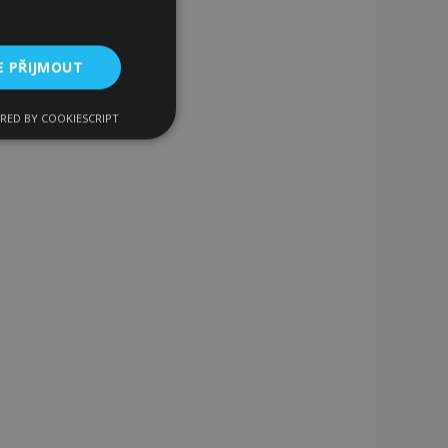
E PŘIJMOUT
RED BY COOKIESCRIPT
kční soubory
bory
 a správa účtu.
 pro zákazníka
ými nakupujícími,
řání, informace o