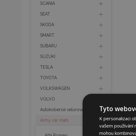
SCANIA
SEAT
SKODA
SMART
SUBARU
SUZUKI
TESLA
TOYOTA
VOLKSWAGEN
VOLVO
Tyto webové
Autokoberce velurové
K personalizaci o
Army car mats
vašem používání na
mohou kombinovat 
Alfa Romeo