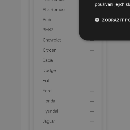
používání jejich s
Alfa Romeo
ZOBRAZIT P
Audi
BMW
Nezbytně nu
Chevrolet
soubory
Citroen
Dacia
Dodge
Fiat
Nez
Ford
Nezbytně nutné soubo
Webové stránky nelz
Honda
Název
Hyundai
section_data_ids
Jaguar