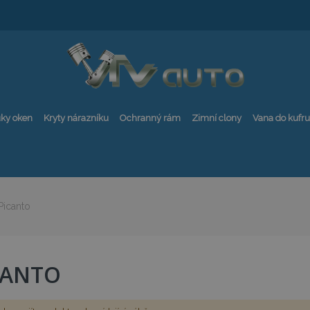
ky oken
Kryty nárazníku
Ochranný rám
Zimní clony
Vana do kufru
Picanto
CANTO