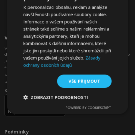
K personalizaci obsahu, reklam a analýze
návštěvnosti používáme soubory cookie.
Informace o vašem používání našich
stránek také sdílíme s našimi reklamními a
analytickými partnery, kteří je mohou
Vítejte Na VTVauto.cz
kombinovat s dalšími informacemi, které
VTVauto je maloobchodním prodejcem a velkoobchodním
jste jim poskytli nebo které shromáždili při
dodavatelem autopříslušenství a autodoplňků v Evropě, jako
vašem používání jejich služeb.
Zásady
jsou např .: ozdobné kryty kol (poklice), okenní deflektory,
ochrany osobních údajů
autopotahy, autorohože, chromové kryty a rámy, ...
Máte zájem o dropshipping, nebo se chcete stát naším
VŠE PŘIJMOUT
partnerem?
Kontaktujte nás ještě dnes!
ZOBRAZIT PODROBNOSTI
POWERED BY COOKIESCRIPT
Nezbytně
Výkonové
Soubory
nutné
soubory
cílení
soubory
Podmínky