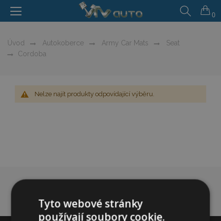
0
Úvod
Autokoberce
Army Car Mats
Seat
Cordoba
Nelze najít produkty odpovídající výběru.
Tyto webové stránky
používají soubory cookie.