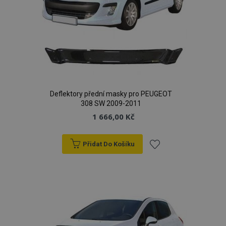
mage-translation-file-version
Zav
Adobe Inc.
proh
www.vtvauto.cz
Deflektory přední masky pro PEUGEOT
308 SW 2009-2011
1 666,00 Kč
Přidat Do Košíku
mage-cache-sessid
1 
Adobe Inc.
www.vtvauto.cz
Přidat
k
oblíbeným