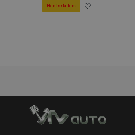
počítání a
před
Není skladem
sledování
návštěvou
zobrazení
uvedeného
stránek.
Přidat
webu.
_ga_25FZD5G6DL
.vtvauto.cz
1 rok 1
Tento soubor
k
měsíc
cookie používá
Google Analytics
k zachování
oblíbeným
stavu relace.