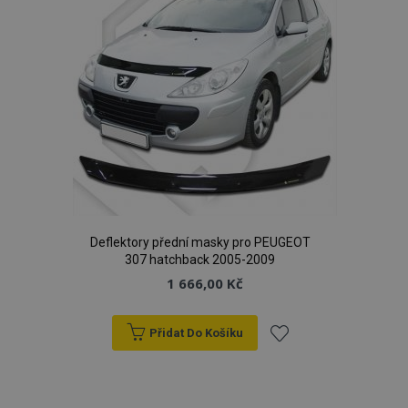
udid
.vtvauto.cz
4 tý
d
Deflektory přední masky pro PEUGEOT
PHPSESSID
59 
PHP.net
42 s
.vtvauto.cz
307 hatchback 2005-2009
1 666,00 Kč
Přidat Do Košíku
Přidat
k