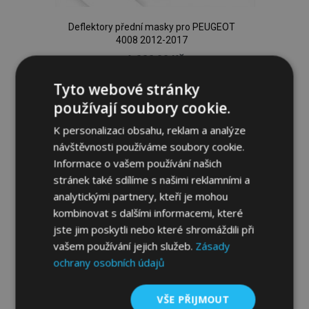
Deflektory přední masky pro PEUGEOT
4008 2012-2017
1 666,00 Kč
Tyto webové stránky
Není skladem
používají soubory cookie.
Přidat
K personalizaci obsahu, reklam a analýze
návštěvnosti používáme soubory cookie.
k
Informace o vašem používání našich
oblíbeným
stránek také sdílíme s našimi reklamními a
analytickými partnery, kteří je mohou
kombinovat s dalšími informacemi, které
jste jim poskytli nebo které shromáždili při
vašem používání jejich služeb.
Zásady
ochrany osobních údajů
VŠE PŘIJMOUT