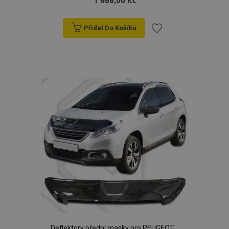
1 666,00 Kč
Přidat Do Košíku
Přidat
k
oblíbeným
Deflektory přední masky pro PEUGEOT