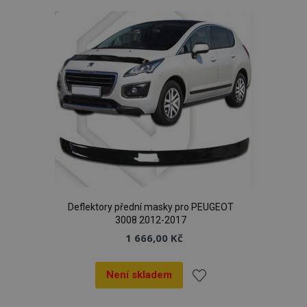
oblíbeným
mage-cache-storage
1 
Adobe Inc.
www.vtvauto.cz
Deflektory přední masky pro PEUGEOT
3008 2012-2017
1 666,00 Kč
Není skladem
Poskytovatel
/
Název
Vyprší
Popis
Přidat
Doména
Poskytovatel
Název
Vyprší
Popis