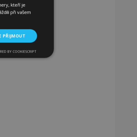
ery, kteří je
ždili při vašem
E PŘIJMOUT
RED BY COOKIESCRIPT
kční soubory
bory
 a správa účtu.