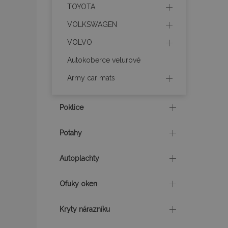
TOYOTA
section_data_ids
VOLKSWAGEN
VOLVO
mage-messages
Autokoberce velurové
Army car mats
recently_viewed_p
Poklice
recently_compare
recently_compare
Potahy
X-Magento-Vary
Autoplachty
Ofuky oken
mage-translation-f
Kryty nárazníku