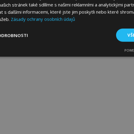
šich stránek také sdílíme s našimi reklamními a analytickými partn
s dalšími informacemi, které jste jim poskytli nebo které shromá
lužeb.
Zásady ochrany osobních údajů
ODROBNOSTI
VŠ
POWE
tné
Výkonové soubory
Soubory cílení
Fun
bytně nutné soubory
Výkonové soubory
Soubory cílení
Funkční sou
ry cookie umožňují základní funkce webových stránek, jako je přihlášení uživatele
e bez nezbytně nutných souborů cookie správně používat.
Poskytovatel
/
Vyprší
Popis
Doména