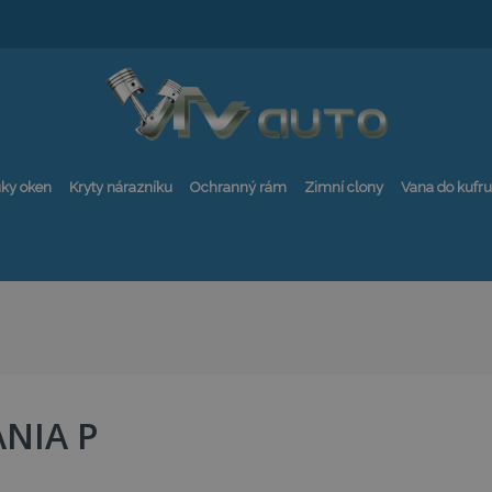
ky oken
Kryty nárazníku
Ochranný rám
Zimní clony
Vana do kufru
ANIA P