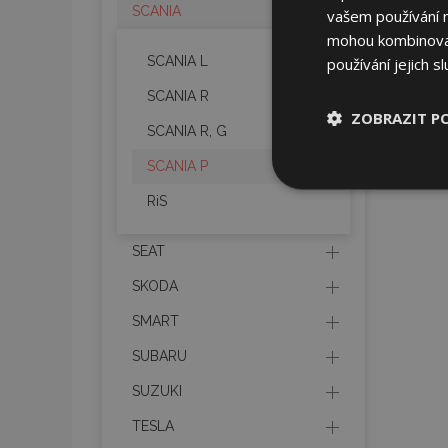
SCANIA
vašem používání na
mohou kombinovat 
SCANIA L
používání jejich s
SCANIA R
ZOBRAZIT P
SCANIA R, G
SCANIA P
Nezbytně nu
soubory
RiS
SEAT
SKODA
SMART
Nez
SUBARU
Nezbytně nutné soubo
Webové stránky nelz
SUZUKI
Název
TESLA