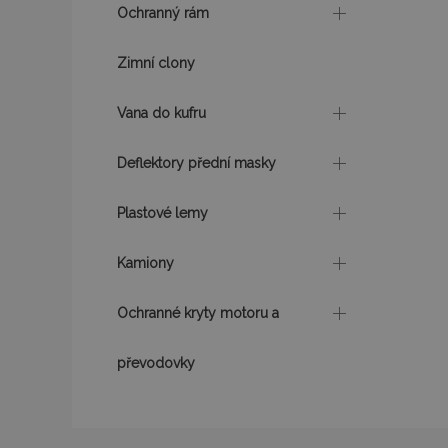
mage-cache-sessi
Ochranný rám
Zimní clony
product_data_sto
Vana do kufru
recently_viewed_p
Deflektory přední masky
CookieScriptConse
Plastové lemy
Kamiony
udid
Ochranné kryty motoru a
PHPSESSID
převodovky