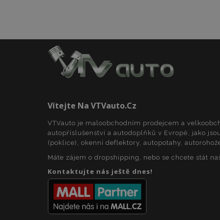
mage-cache-stor
Název
Název
Poskyto
Název
Domén
_gat
mage-translation-
storage
_fbp
Meta P
Vítejte Na VTVauto.cz
Inc.
form_key
.vtvauto
_ga
VTVauto je maloobchodním prodejcem a velkoob
_gcl_au
mage-cache-
Google 
autopříslušenství a autodoplňků v Evropě, jako jsou
storage-section-
.vtvauto
(poklice), okenní deflektory, autopotahy, autorohož
invalidation
Máte zájem o dropshipping, nebo se chcete stát n
form_key
_gid
IDE
Google 
Kontaktujte nás ještě dnes!
.doublec
_ga_25FZD5G6DL