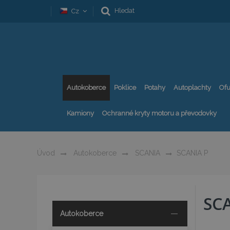
Hledat
Cz
Autokoberce
Poklice
Potahy
Autoplachty
Ofu
Kamiony
Ochranné kryty motoru a převodovky
Úvod
Autokoberce
SCANIA
SCANIA P
SC
Autokoberce