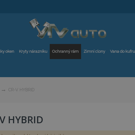
ky oken
Kryty nárazníku
Ochranný rám
Zimní clony
Vana do kufru
CR-V HYBRID
-V HYBRID