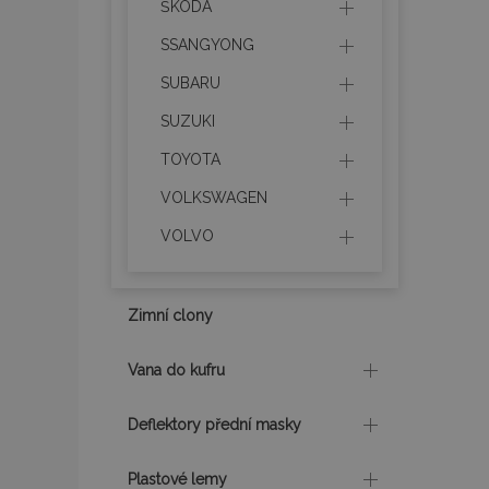
ŠKODA
Nezbytně nutné soubo
SSANGYONG
Webové stránky nelz
SUBARU
Název
SUZUKI
section_data_ids
TOYOTA
VOLKSWAGEN
mage-messages
VOLVO
recently_viewed_p
Zimní clony
recently_compare
Vana do kufru
recently_compare
Deflektory přední masky
X-Magento-Vary
Plastové lemy