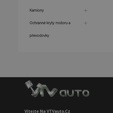
Kamiony
mage-translation-f
Ochranné kryty motoru a
mage-cache-sessi
převodovky
product_data_sto
recently_viewed_p
CookieScriptConse
udid
Vítejte Na VTVauto.cz