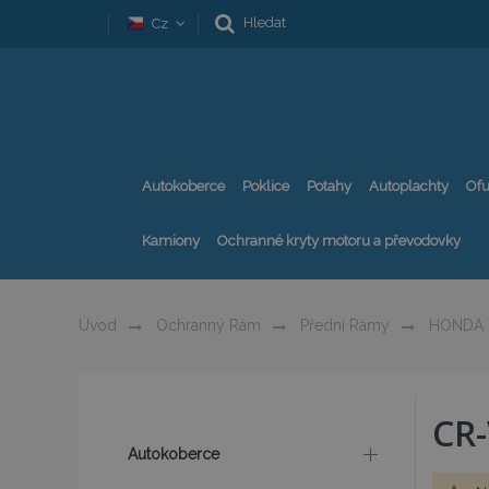
Hledat
Cz
Autokoberce
Poklice
Potahy
Autoplachty
Ofu
Kamiony
Ochranné kryty motoru a převodovky
Úvod
Ochranný Rám
Přední Rámy
HONDA
CR
Autokoberce