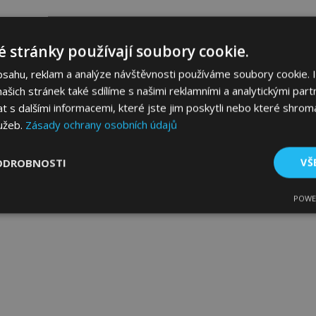
 stránky používají soubory cookie.
bsahu, reklam a analýze návštěvnosti používáme soubory cookie. 
šich stránek také sdílíme s našimi reklamními a analytickými partn
s dalšími informacemi, které jste jim poskytli nebo které shromá
lužeb.
Zásady ochrany osobních údajů
ODROBNOSTI
VŠ
POWE
tné
Výkonové soubory
Soubory cílení
Fun
bytně nutné soubory
Výkonové soubory
Soubory cílení
Funkční sou