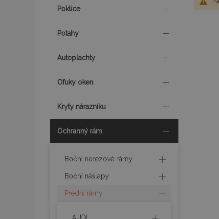
Ne
Poklice
Potahy
Autoplachty
Ofuky oken
Kryty nárazníku
Ochranný rám
Boční nerezové rámy
Boční nášlapy
Přední rámy
AUDI