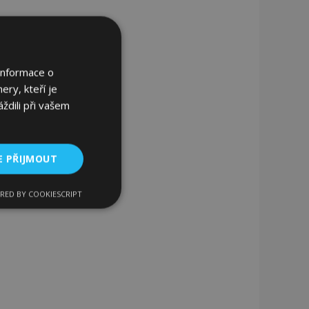
Informace o
ery, kteří je
ždili při vašem
E PŘIJMOUT
RED BY COOKIESCRIPT
kční soubory
bory