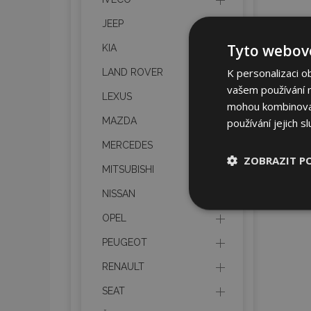
JEEP
Tyto webové
KIA
K personalizaci o
LAND ROVER
vašem používání na
LEXUS
mohou kombinovat 
MAZDA
používání jejich s
MERCEDES
ZOBRAZIT P
MITSUBISHI
NISSAN
Nezbytně nu
soubory
OPEL
PEUGEOT
RENAULT
SEAT
Nez