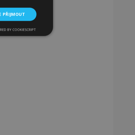
E PŘIJMOUT
RED BY COOKIESCRIPT
kční soubory
bory
 a správa účtu.
 pro zákazníka
ými nakupujícími,
řání, informace o