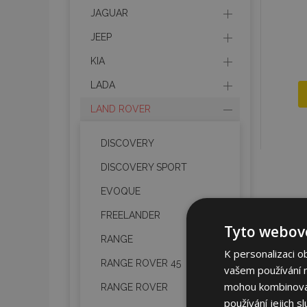
JAGUAR
JEEP
KIA
LADA
LAND ROVER
DISCOVERY
DISCOVERY SPORT
EVOQUE
FREELANDER
Tyto webové
RANGE
K personalizaci o
RANGE ROVER 45
vašem používání na
mohou kombinovat 
RANGE ROVER
používání jejich s