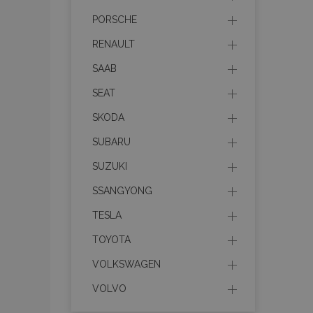
mage-messages
PORSCHE
RENAULT
SAAB
recently_viewed_p
SEAT
recently_compare
SKODA
recently_compare
SUBARU
X-Magento-Vary
SUZUKI
SSANGYONG
TESLA
mage-translation-f
TOYOTA
VOLKSWAGEN
mage-cache-sessi
VOLVO