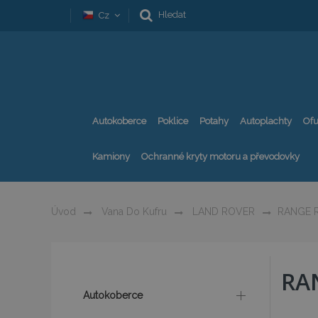
Hledat
Cz
Autokoberce
Poklice
Potahy
Autoplachty
Ofu
Kamiony
Ochranné kryty motoru a převodovky
Úvod
Vana Do Kufru
LAND ROVER
RANGE 
RA
Autokoberce