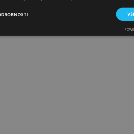
ODROBNOSTI
VŠ
POWE
tné
Výkonové soubory
Soubory cílení
Fun
bytně nutné soubory
Výkonové soubory
Soubory cílení
Funkční sou
ry cookie umožňují základní funkce webových stránek, jako je přihlášení uživatele
e bez nezbytně nutných souborů cookie správně používat.
Poskytovatel
/
Vyprší
Popis
Doména
1 den
Ukládá informace specifické
Adobe Inc.
související s akcemi zahájen
www.vtvauto.cz
jako je zobrazení seznamu p
pokladně atd.