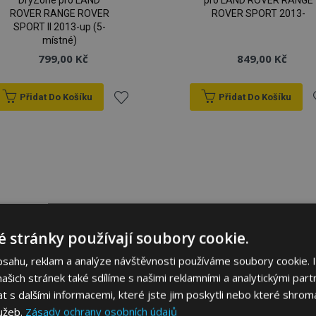
DryZone pro LAND
pro LAND ROVER RANGE
ROVER RANGE ROVER
ROVER SPORT 2013-
SPORT II 2013-up (5-
místné)
799,00 Kč
849,00 Kč
Přidat Do Košíku
Přidat Do Košíku
Přidat
P
k
oblíbeným
o
 stránky používají soubory cookie.
bsahu, reklam a analýze návštěvnosti používáme soubory cookie. 
šich stránek také sdílíme s našimi reklamními a analytickými partn
s dalšími informacemi, které jste jim poskytli nebo které shromá
lužeb.
Zásady ochrany osobních údajů