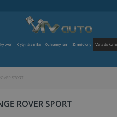
ky oken
Kryty nárazníku
Ochranný rám
Zimní clony
Vana do kufru
ROVER SPORT
NGE ROVER SPORT