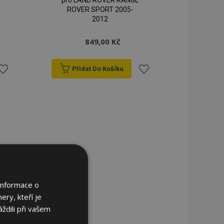
pro LAND ROVER RANGE
ROVER SPORT 2005-
2012
849,00 Kč
Přidat Do Košíku
řidat
Přidat
k
k
blíbeným
oblíbeným
Informace o
ery, kteří je
ždili při vašem