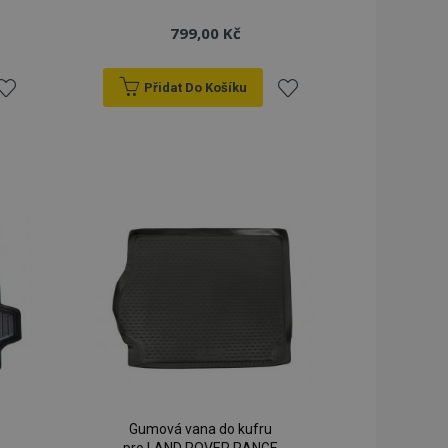
799,00 Kč
Přidat Do Košíku
řidat
Přidat
k
k
blíbeným
oblíbeným
Gumová vana do kufru