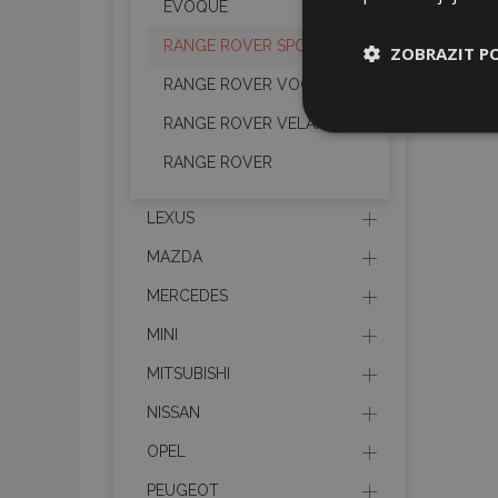
EVOQUE
RANGE ROVER SPORT
ZOBRAZIT P
RANGE ROVER VOGUE
Nezbytně nu
RANGE ROVER VELAR
soubory
RANGE ROVER
LEXUS
MAZDA
Nez
MERCEDES
MINI
Nezbytně nutné soubo
Webové stránky nelz
MITSUBISHI
Název
NISSAN
section_data_ids
OPEL
PEUGEOT