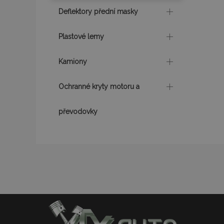
Deflektory přední masky
product_data_sto
Plastové lemy
recently_viewed_p
Kamiony
CookieScriptConse
Ochranné kryty motoru a
udid
převodovky
PHPSESSID
mage-cache-stor