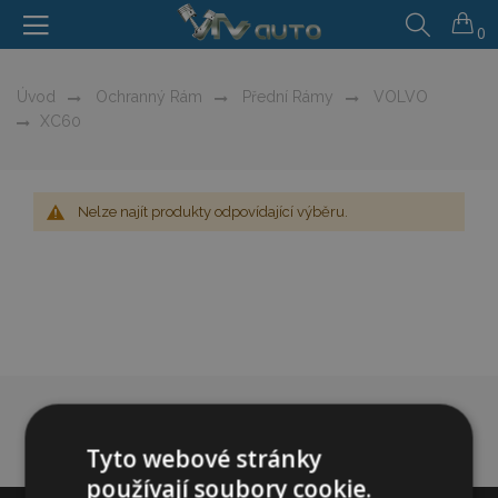
0
Úvod
Ochranný Rám
Přední Rámy
VOLVO
XC60
Nelze najít produkty odpovídající výběru.
Tyto webové stránky
používají soubory cookie.