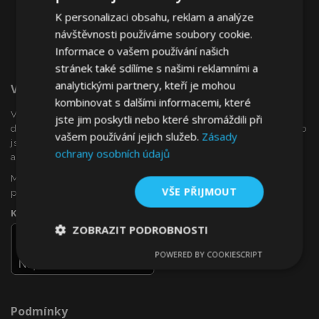
K personalizaci obsahu, reklam a analýze
návštěvnosti používáme soubory cookie.
Informace o vašem používání našich
stránek také sdílíme s našimi reklamními a
analytickými partnery, kteří je mohou
Vítejte Na VTVauto.cz
kombinovat s dalšími informacemi, které
VTVauto je maloobchodním prodejcem a velkoobchodním
jste jim poskytli nebo které shromáždili při
dodavatelem autopříslušenství a autodoplňků v Evropě, jako
vašem používání jejich služeb.
Zásady
jsou např .: ozdobné kryty kol (poklice), okenní deflektory,
ochrany osobních údajů
autopotahy, autorohože, chromové kryty a rámy, ...
Máte zájem o dropshipping, nebo se chcete stát naším
VŠE PŘIJMOUT
partnerem?
Kontaktujte nás ještě dnes!
ZOBRAZIT PODROBNOSTI
POWERED BY COOKIESCRIPT
Nezbytně
Výkonové
Soubory
nutné
soubory
cílení
soubory
Podmínky