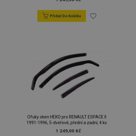
Přidat Do Košíku
Přidat
k
mage-messages
1 
Adobe Inc.
www.vtvauto.cz
oblíbeným
zásadách ochrany soukromí společnosti Google
recently_viewed_product_previous
1 
Adobe Inc.
www.vtvauto.cz
Ofuky oken HEKO pro RENAULT ESPACE II
1991-1996, 5-dveřové, přední a zadní, 4 ks
1 249,00 Kč