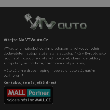
PHPSESSID
59 
PHP.net
42 s
.vtvauto.cz
Vítejte Na VTVauto.cz
VTVauto je maloobchodním prodejcem a velkoobchodním
dodavatelem autopříslušenství a autodoplňků v Evropě, jako
jsou např .: ozdobné kryty kol (poklice), okenní deflektory,
autopotahy, autorohože, chromové kryty a rámy, ...
Máte zájem o dropshipping, nebo se chcete stát naším
partnerem?
Kontaktujte nás ještě dnes!