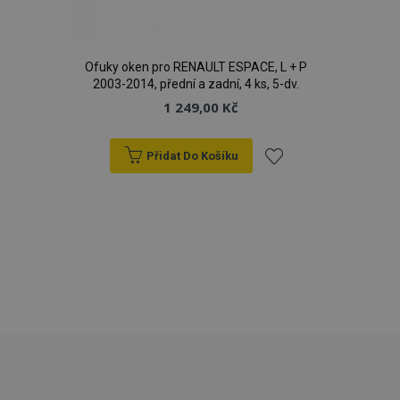
recently_viewed_product
1 
Adobe Inc.
www.vtvauto.cz
Ofuky oken pro RENAULT ESPACE, L + P
2003-2014, přední a zadní, 4 ks, 5-dv.
1 249,00 Kč
CookieScriptConsent
4 tý
CookieScript
Přidat Do Košíku
d
www.vtvauto.cz
Přidat
k
oblíbeným
udid
.vtvauto.cz
4 tý
d