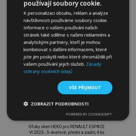
používají soubory cookie.
2003-2014, přední, 2 ks, 5-dv.
919,00 Kč
K personalizaci obsahu, reklam a analýze
návštěvnosti používáme soubory cookie.
Přidat Do Košíku
Informace o vašem používání našich
stránek také sdílíme s našimi reklamními a
Přidat
analytickými partnery, kteří je mohou
k
kombinovat s dalšími informacemi, které
jste jim poskytli nebo které shromáždili při
oblíbeným
vašem používání jejich služeb.
Zásady
ochrany osobních údajů
VŠE PŘIJMOUT
ZOBRAZIT PODROBNOSTI
POWERED BY COOKIESCRIPT
Nezbytně
Výkonové
Soubory
nutné
soubory
cílení
soubory
Ofuky oken HEKO pro RENAULT ESPACE
VI 2023-, 5-dveřové, přední a zadní, 4 ks