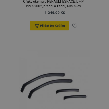
Ofuky oken pro RENAULT ESPACE, L + P
1997-2002, přední a zadní, 4 ks, 5-dv.
1 249,00 Kč
Přidat Do Košíku
Přidat
mage-cache-sessid
1 
Adobe Inc.
www.vtvauto.cz
k
oblíbeným
product_data_storage
1 
Adobe Inc.
www.vtvauto.cz