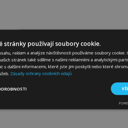
 stránky používají soubory cookie.
bsahu, reklam a analýze návštěvnosti používáme soubory cookie. 
šich stránek také sdílíme s našimi reklamními a analytickými partn
s dalšími informacemi, které jste jim poskytli nebo které shromá
lužeb.
Zásady ochrany osobních údajů
ODROBNOSTI
VŠ
POWE
tné
Výkonové soubory
Soubory cílení
Fun