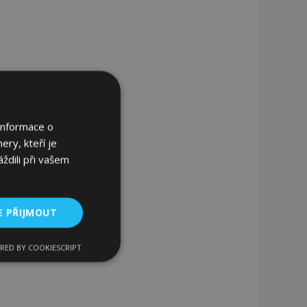
Informace o
ery, kteří je
ždili při vašem
E PŘIJMOUT
RED BY COOKIESCRIPT
kční soubory