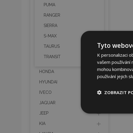
PUMA
RANGER
SIERRA
S-MAX
Tyto webové
TAURUS
K personalizaci o
TRANSIT
vašem používání na
mohou kombinovat 
HONDA
používání jejich s
HYUNDAI
ZOBRAZIT P
IVECO
JAGUAR
Nezbytně nu
JEEP
soubory
KIA