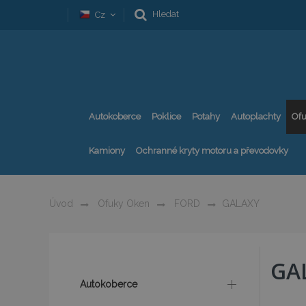
Hledat
Cz
Autokoberce
Poklice
Potahy
Autoplachty
Ofu
Kamiony
Ochranné kryty motoru a převodovky
Úvod
Ofuky Oken
FORD
GALAXY
GA
Autokoberce