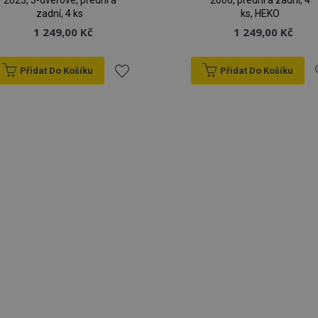
2023, 5-dveřové, přední a
2006, přední a zadní, 4
zadní, 4 ks
ks, HEKO
1 249,00 Kč
1 249,00 Kč
Přidat Do Košíku
Přidat Do Košíku
Přidat
P
k
oblíbeným
o