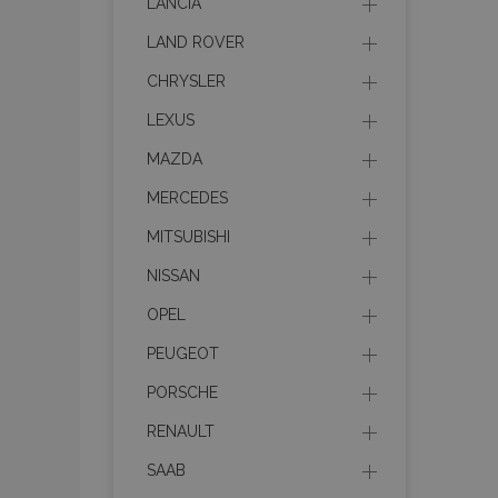
LANCIA
LAND ROVER
CHRYSLER
Nez
LEXUS
Nezbytně nutné soubo
Webové stránky nelz
MAZDA
Název
MERCEDES
section_data_ids
MITSUBISHI
NISSAN
mage-messages
OPEL
PEUGEOT
PORSCHE
recently_viewed_p
RENAULT
recently_compare
SAAB