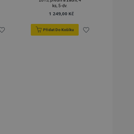
2015, přední a zadní, 4
ks, 5-dv.
1 249,00 Kč
Přidat Do Košíku
řidat
Přidat
k
k
blíbeným
oblíbeným