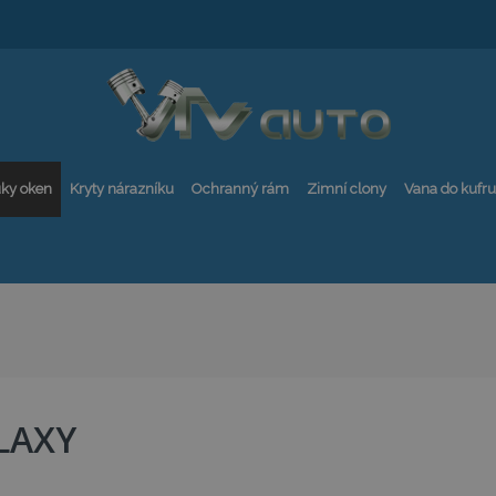
ky oken
Kryty nárazníku
Ochranný rám
Zimní clony
Vana do kufru
LAXY