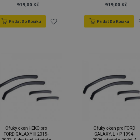
919,00 Kč
919,00 Kč
Přidat Do Košíku
Přidat Do Košíku
Přidat
P
k
oblíbeným
o
Ofuky oken HEKO pro
Ofuky oken pro FORD
FORD GALAXY III 2015-
GALAXY, L + P 1994-