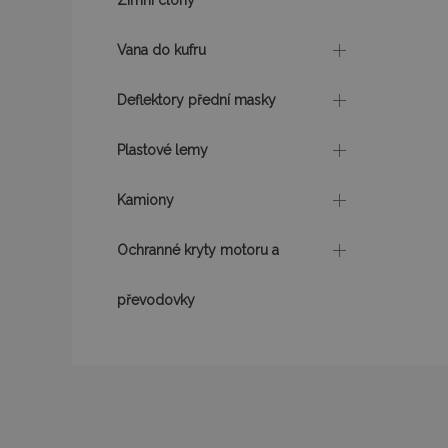
Zimní clony
udid
Vana do kufru
PHPSESSID
Deflektory přední masky
Plastové lemy
Kamiony
mage-cache-stor
Ochranné kryty motoru a
převodovky
Název
Název
Poskyto
Název
Domén
_gat
mage-translation-
storage
_fbp
Meta P
Inc.
form_key
.vtvauto
_ga