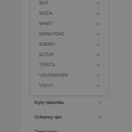
recently_compare
SEAT
SKODA
X-Magento-Vary
SMART
SSANGYONG
mage-translation-f
SUBARU
SUZUKI
mage-cache-sessi
TOYOTA
VOLKSWAGEN
product_data_sto
VOLVO
recently_viewed_p
Kryty nárazníku
CookieScriptConse
Ochranný rám