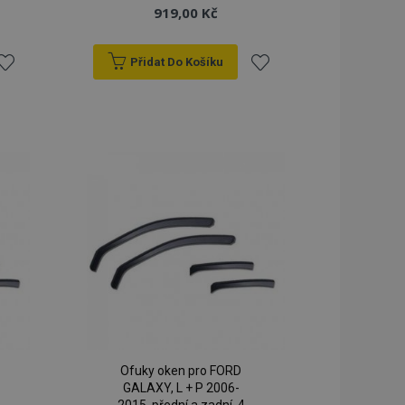
919,00 Kč
Přidat Do Košíku
řidat
Přidat
k
k
blíbeným
oblíbeným
Ofuky oken pro FORD
GALAXY, L + P 2006-