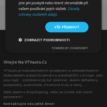
jste jim poskytli nebo které shromáždili při
vašem používání jejich služeb.
Zásady
ochrany osobních údajů
VŠE PŘIJMOUT
ZOBRAZIT PODROBNOSTI
POWERED BY COOKIESCRIPT
Nezbytně
Výkonové
Soubory
nutné
soubory
cílení
soubory
Vítejte Na VTVauto.cz
VTVauto je maloobchodním prodejcem a velkoobchodním
dodavatelem autopříslušenství a autodoplňků v Evropě, jako
Funkční soubory
jsou např .: ozdobné kryty kol (poklice), okenní deflektory,
autopotahy, autorohože, chromové kryty a rámy, ...
Máte zájem o dropshipping, nebo se chcete stát naším
partnerem?
Kontaktujte nás ještě dnes!