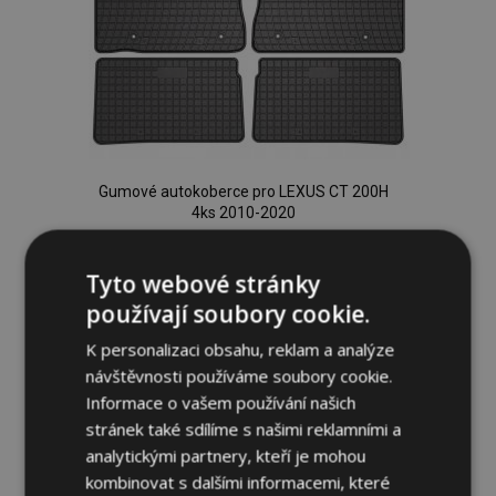
Gumové autokoberce pro LEXUS CT 200H
4ks 2010-2020
954,00 Kč
Tyto webové stránky
Přidat Do Košíku
používají soubory cookie.
Přidat
K personalizaci obsahu, reklam a analýze
návštěvnosti používáme soubory cookie.
k
Informace o vašem používání našich
oblíbeným
stránek také sdílíme s našimi reklamními a
analytickými partnery, kteří je mohou
kombinovat s dalšími informacemi, které