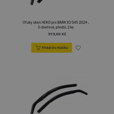
Ofuky oken HEKO pro BMW X3 G45 2024-,
5-dveřové, přední, 2 ks
919,00 Kč
Přidat Do Košíku
Přidat
k
oblíbeným