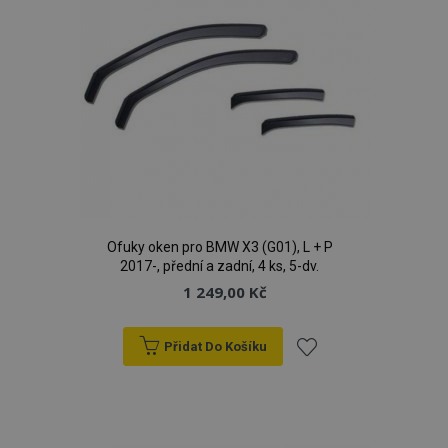
Poskytovatel
/
Název
Vy
Doména
section_data_ids
1 
Adobe Inc.
www.vtvauto.cz
Ofuky oken pro BMW X3 (G01), L + P
mage-messages
1 
Adobe Inc.
2017-, přední a zadní, 4 ks, 5-dv.
www.vtvauto.cz
1 249,00 Kč
Přidat Do Košíku
zásadách ochrany soukromí společnosti Google
Přidat
k