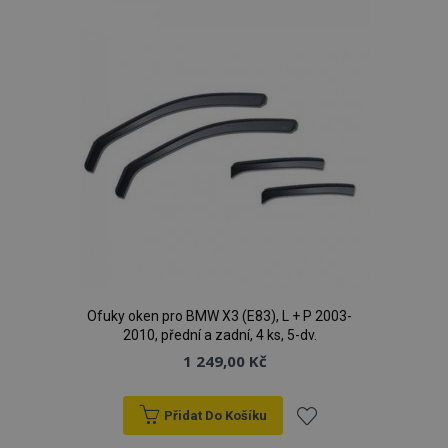
oblíbeným
recently_viewed_product_previous
1 
Adobe Inc.
www.vtvauto.cz
recently_compared_product
1 
Adobe Inc.
www.vtvauto.cz
recently_compared_product_previous
1 
Adobe Inc.
www.vtvauto.cz
Ofuky oken pro BMW X3 (E83), L + P 2003-
X-Magento-Vary
59 
2010, přední a zadní, 4 ks, 5-dv.
Adobe Inc.
59 s
www.vtvauto.cz
1 249,00 Kč
Přidat Do Košíku