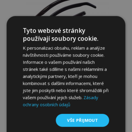
Tyto webové stránky
používají soubory cookie.
K personalizaci obsahu, reklam a analýze
návštěvnosti používáme soubory cookie.
Ofuky oken HEKO pro BMW X3 G45 2024-,
Informace o vašem používání našich
5-dveřové, přední a zadní, 4 ks
stránek také sdílíme s našimi reklamními a
1 249,00 Kč
analytickými partnery, kteří je mohou
kombinovat s dalšími informacemi, které
Přidat Do Košíku
jste jim poskytli nebo které shromáždili při
Přidat
vašem používání jejich služeb.
Zásady
ochrany osobních údajů
k
oblíbeným
VŠE PŘIJMOUT