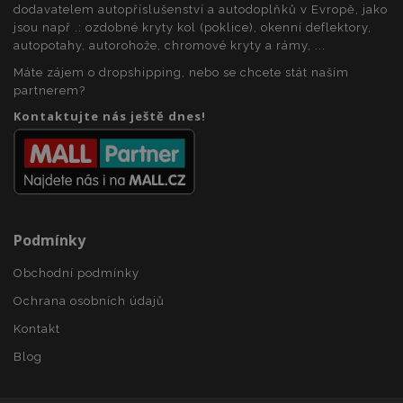
dodavatelem autopříslušenství a autodoplňků v Evropě, jako
jsou např .: ozdobné kryty kol (poklice), okenní deflektory,
product_data_storage
1 
Adobe Inc.
autopotahy, autorohože, chromové kryty a rámy, ...
www.vtvauto.cz
Máte zájem o dropshipping, nebo se chcete stát naším
partnerem?
Kontaktujte nás ještě dnes!
recently_viewed_product
1 
Adobe Inc.
www.vtvauto.cz
Podmínky
CookieScriptConsent
4 tý
CookieScript
d
www.vtvauto.cz
Obchodní podmínky
Ochrana osobních údajů
Kontakt
Blog