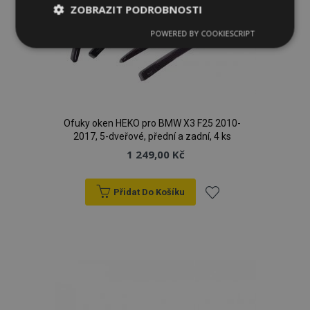
ZOBRAZIT PODROBNOSTI
POWERED BY COOKIESCRIPT
Nezbytně
Výkonové
Soubory
nutné
soubory
cílení
soubory
Funkční soubory
Ofuky oken HEKO pro BMW X3 F25 2010-
2017, 5-dveřové, přední a zadní, 4 ks
1 249,00 Kč
Přidat Do Košíku
Nezbytně nutné soubory
Výkonové soubory
Přidat
Soubory cílení
Funkční soubory
k
Nezbytně nutné soubory cookie umožňují základní
funkce webových stránek, jako je přihlášení
oblíbeným
uživatele a správa účtu. Webové stránky nelze bez
nezbytně nutných souborů cookie správně
používat.