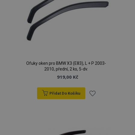
Ofuky oken pro BMW X3 (E83), L + P 2003-
2010, přední, 2 ks, 5-dv.
919,00 Kč
Přidat Do Košíku
Přidat
k
oblíbeným