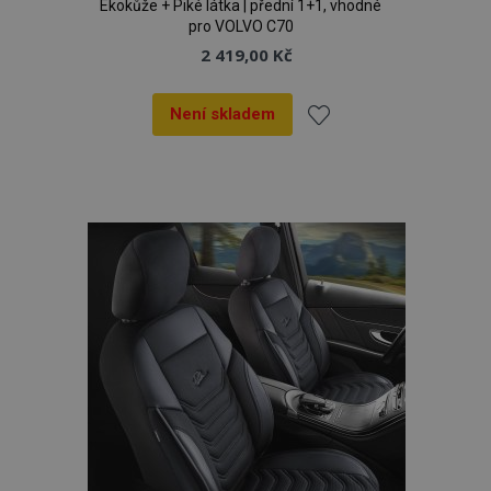
Ekokůže + Piké látka | přední 1+1, vhodné
pro VOLVO C70
2 419,00 Kč
Není skladem
Přidat
k
oblíbeným