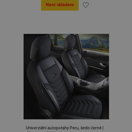
Není skladem
Přidat
k
oblíbeným
Univerzální autopotahy Peru, šedo-černé |