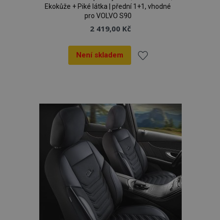
Ekokůže + Piké látka | přední 1+1, vhodné
pro VOLVO S90
2 419,00 Kč
Není skladem
Přidat
k
oblíbeným