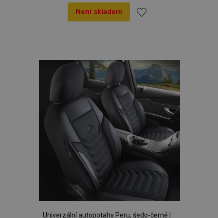
Není skladem
Přidat
k
oblíbeným
Univerzální autopotahy Peru, šedo-černé |