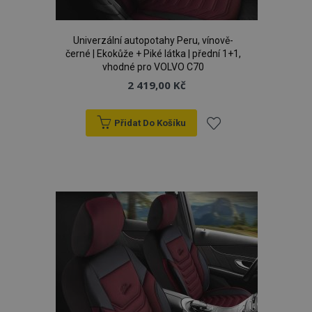
Univerzální autopotahy Peru, vínově-
černé | Ekokůže + Piké látka | přední 1+1,
vhodné pro VOLVO C70
2 419,00 Kč
Přidat Do Košíku
Přidat
k
oblíbeným