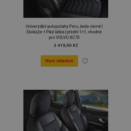
Univerzální autopotahy Peru, šedo-černé |
Ekokůže + Piké látka | přední 1+1, vhodné
pro VOLVO XC70
2 419,00 Kč
Není skladem
Přidat
k
oblíbeným