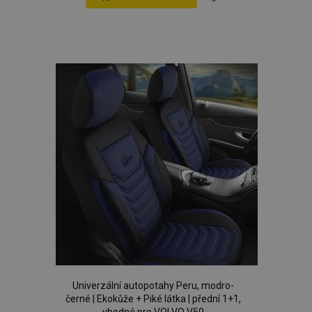
Přidat
k
oblíbeným
Univerzální autopotahy Peru, modro-
černé | Ekokůže + Piké látka | přední 1+1,