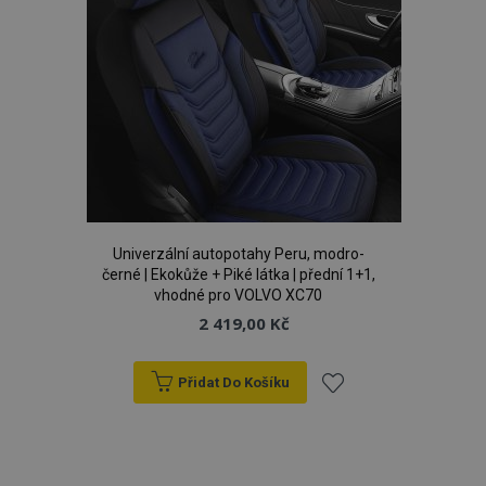
Univerzální autopotahy Peru, modro-
černé | Ekokůže + Piké látka | přední 1+1,
vhodné pro VOLVO XC70
2 419,00 Kč
Přidat Do Košíku
Přidat
k