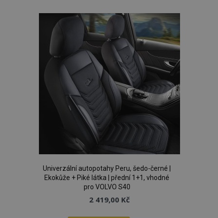
k
oblíbeným
Univerzální autopotahy Peru, šedo-černé |
Ekokůže + Piké látka | přední 1+1, vhodné
pro VOLVO S40
2 419,00 Kč