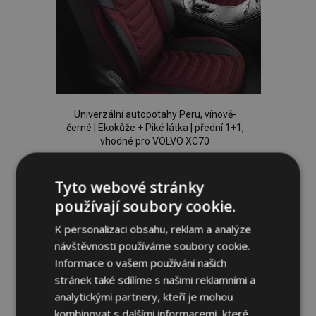
Univerzální autopotahy Peru, vínově-
černé | Ekokůže + Piké látka | přední 1+1,
vhodné pro VOLVO XC70
2 419,00 Kč
Tyto webové stránky
Přidat Do Košíku
používají soubory cookie.
Přidat
K personalizaci obsahu, reklam a analýze
návštěvnosti používáme soubory cookie.
k
Informace o vašem používání našich
oblíbeným
stránek také sdílíme s našimi reklamními a
analytickými partnery, kteří je mohou
kombinovat s dalšími informacemi, které