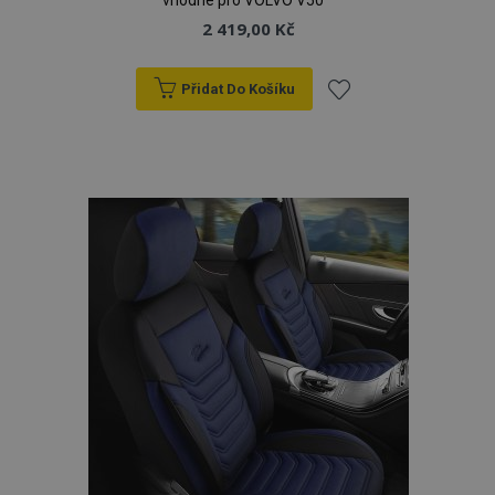
vhodné pro VOLVO V50
2 419,00 Kč
Přidat Do Košíku
Přidat
k
oblíbeným