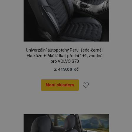
Univerzální autopotahy Peru, šedo-černé |
Ekokůže + Piké látka | přední 1+1, vhodné
pro VOLVO S70
2 419,00 Kč
Není skladem
Přidat
k
oblíbeným