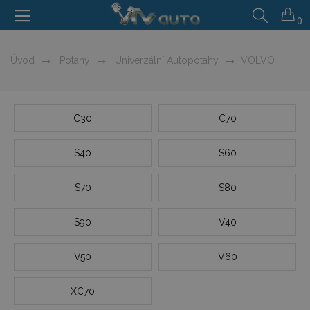
0
Úvod
Potahy
Univerzální Autopotahy
VOLVO
C30
C70
S40
S60
S70
S80
S90
V40
V50
V60
XC70