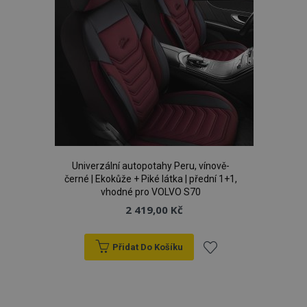
Univerzální autopotahy Peru, vínově-
černé | Ekokůže + Piké látka | přední 1+1,
vhodné pro VOLVO S70
2 419,00 Kč
mage-cache-storage
1 
Adobe Inc.
www.vtvauto.cz
Přidat Do Košíku
Přidat
k