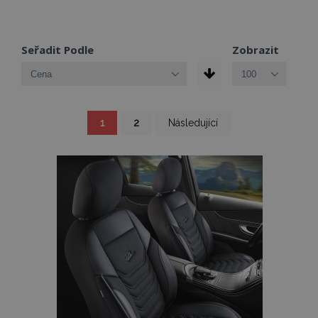
Seřadit Podle
Zobrazit
Stránka
Právě
Stránka
Stránka
1
2
Následující
si
prohlížíte
stránku