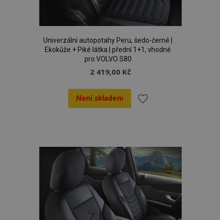
Univerzální autopotahy Peru, šedo-černé |
Ekokůže + Piké látka | přední 1+1, vhodné
pro VOLVO S80
2 419,00 Kč
Není skladem
Přidat
k
oblíbeným