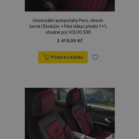
Univerzální autopotahy Peru, vínově-
černé | Ekokůže + Piké látka | přední 1+1,
vhodné pro VOLVO S90
2 419,00 Kč
Přidat Do Košíku
product_data_storage
1 
Adobe Inc.
Přidat
www.vtvauto.cz
k
oblíbeným
recently_viewed_product
1 
Adobe Inc.
www.vtvauto.cz
CookieScriptConsent
4 tý
CookieScript