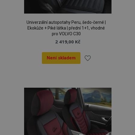
Univerzální autopotahy Peru, šedo-černé |
Ekokůže + Piké látka | přední 1+1, vhodné
pro VOLVO C30
2 419,00 Kč
Není skladem
Přidat
k
oblíbeným