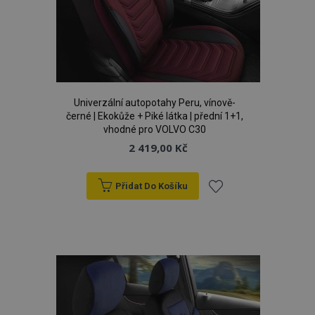
Univerzální autopotahy Peru, vínově-
černé | Ekokůže + Piké látka | přední 1+1,
vhodné pro VOLVO C30
2 419,00 Kč
Přidat Do Košíku
Přidat
k
oblíbeným