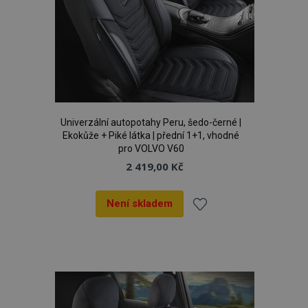
Univerzální autopotahy Peru, šedo-černé |
Ekokůže + Piké látka | přední 1+1, vhodné
pro VOLVO V60
2 419,00 Kč
Není skladem
Přidat
k
oblíbeným