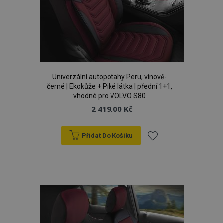
d
www.vtvauto.cz
Univerzální autopotahy Peru, vínově-
černé | Ekokůže + Piké látka | přední 1+1,
vhodné pro VOLVO S80
2 419,00 Kč
udid
.vtvauto.cz
4 tý
d
Přidat Do Košíku
Přidat
k
oblíbeným
PHPSESSID
59 
PHP.net
42 s
.vtvauto.cz