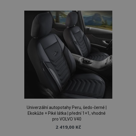
k
oblíbeným
Univerzální autopotahy Peru, šedo-černé |
Ekokůže + Piké látka | přední 1+1, vhodné
pro VOLVO V40
2 419,00 Kč