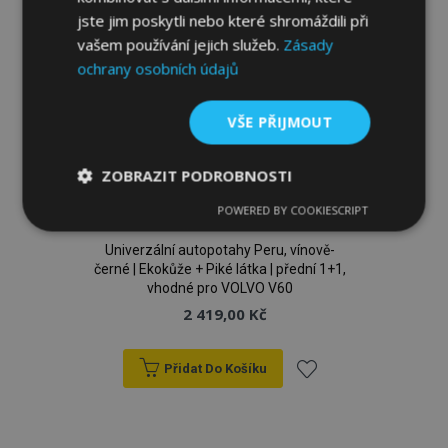
jste jim poskytli nebo které shromáždili při
vašem používání jejich služeb.
Zásady
ochrany osobních údajů
VŠE PŘIJMOUT
ZOBRAZIT PODROBNOSTI
POWERED BY COOKIESCRIPT
Nezbytně
Výkonové
Soubory
nutné
soubory
cílení
soubory
Univerzální autopotahy Peru, vínově-
černé | Ekokůže + Piké látka | přední 1+1,
vhodné pro VOLVO V60
2 419,00 Kč
Funkční soubory
Přidat Do Košíku
Přidat
k