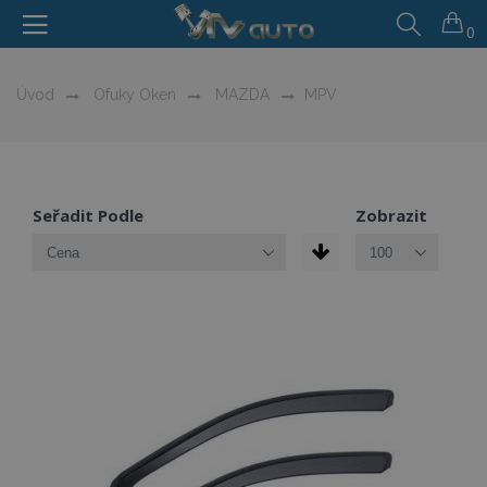
0
Úvod
Ofuky Oken
MAZDA
MPV
Seřadit Podle
Zobrazit