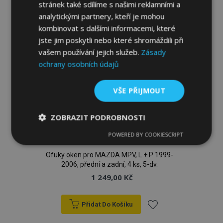
oblíbeným
stránek také sdílíme s našimi reklamními a
analytickými partnery, kteří je mohou
kombinovat s dalšími informacemi, které
jste jim poskytli nebo které shromáždili při
vašem používání jejich služeb.
Zásady
ochrany osobních údajů
VŠE PŘIJMOUT
ZOBRAZIT PODROBNOSTI
POWERED BY COOKIESCRIPT
Nezbytně
Výkonové
Soubory
nutné
soubory
cílení
soubory
Ofuky oken pro MAZDA MPV, L + P 1999-
2006, přední a zadní, 4 ks, 5-dv.
1 249,00 Kč
Funkční soubory
Přidat Do Košíku