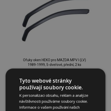
Ofuky oken HEKO pro MAZDA MPV I (LV)
1989-1999, 5-dveřové, přední, 2 ks
919,00 Kč
Tyto webové stránky
Není skladem
používají soubory cookie.
Přidat
K personalizaci obsahu, reklam a analýze
návštěvnosti používáme soubory cookie.
k
Informace o vašem používání našich