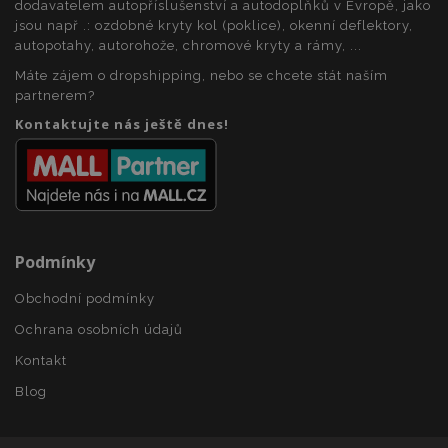
dodavatelem autopříslušenství a autodoplňků v Evropě, jako
jsou např .: ozdobné kryty kol (poklice), okenní deflektory,
mage-messages
1 
Adobe Inc.
autopotahy, autorohože, chromové kryty a rámy, ...
www.vtvauto.cz
Máte zájem o dropshipping, nebo se chcete stát naším
partnerem?
Kontaktujte nás ještě dnes!
zásadách ochrany soukromí společnosti Google
Podmínky
recently_viewed_product_previous
1 
Adobe Inc.
www.vtvauto.cz
Obchodní podmínky
Ochrana osobních údajů
Kontakt
recently_compared_product
1 
Adobe Inc.
www.vtvauto.cz
Blog