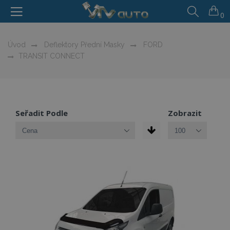
0
Úvod
Deflektory Přední Masky
FORD
TRANSIT CONNECT
Seřadit Podle
Zobrazit