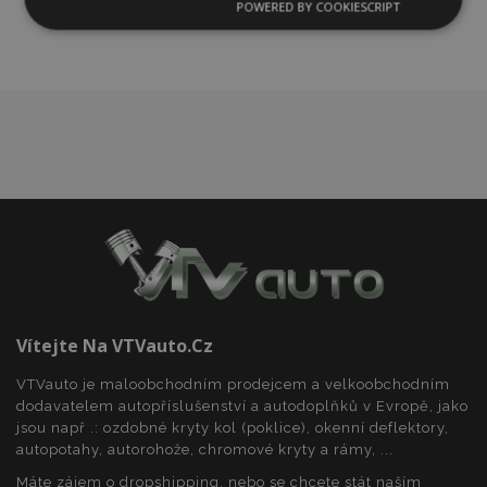
POWERED BY COOKIESCRIPT
Nezbytně
Výkonové
Soubory
nutné
soubory
cílení
soubory
Funkční soubory
Nezbytně nutné soubory
Výkonové soubory
Soubory cílení
Funkční soubory
Vítejte Na VTVauto.cz
Nezbytně nutné soubory cookie umožňují základní
funkce webových stránek, jako je přihlášení
VTVauto je maloobchodním prodejcem a velkoobchodním
uživatele a správa účtu. Webové stránky nelze bez
dodavatelem autopříslušenství a autodoplňků v Evropě, jako
nezbytně nutných souborů cookie správně
jsou např .: ozdobné kryty kol (poklice), okenní deflektory,
používat.
autopotahy, autorohože, chromové kryty a rámy, ...
Poskytovatel
/
Název
Vy
Doména
Máte zájem o dropshipping, nebo se chcete stát naším