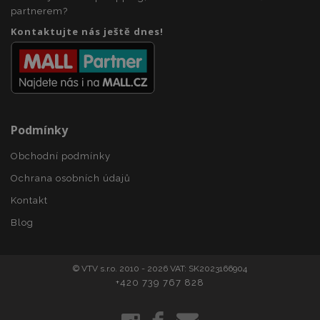
partnerem?
section_data_ids
1 
Adobe Inc.
www.vtvauto.cz
Kontaktujte nás ještě dnes!
Podmínky
mage-messages
1 
Obchodní podmínky
Adobe Inc.
www.vtvauto.cz
Ochrana osobních údajů
Kontakt
Blog
zásadách ochrany soukromí společnosti Google
© VTV s.r.o. 2010 - 2026 VAT: SK2023166904
+420 739 767 828
recently_viewed_product_previous
1 
Adobe Inc.