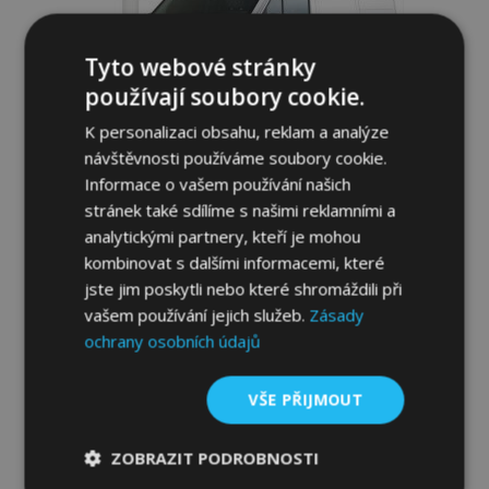
Tyto webové stránky
používají soubory cookie.
K personalizaci obsahu, reklam a analýze
návštěvnosti používáme soubory cookie.
Informace o vašem používání našich
stránek také sdílíme s našimi reklamními a
analytickými partnery, kteří je mohou
Deflektory přední masky pro FORD Transit
kombinovat s dalšími informacemi, které
Connect 2008-2013
jste jim poskytli nebo které shromáždili při
1 666,00 Kč
vašem používání jejich služeb.
Zásady
ochrany osobních údajů
Přidat Do Košíku
VŠE PŘIJMOUT
Přidat
k
ZOBRAZIT PODROBNOSTI
oblíbeným