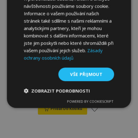
návštěvnosti používáme soubory cookie.
Informace o vašem používání našich
stránek také sdílíme s našimi reklamními a
analytickými partnery, kteří je mohou
kombinovat s dalšími informacemi, které
jste jim poskytli nebo které shromáždili při
vašem používání jejich služeb.
Zásady
ochrany osobních údajů
Univerzální autotrika z ekokůže Perfect
VŠE PŘIJMOUT
Line+ vhodné pro NISSAN NOTE, červené,
2 ks
ZOBRAZIT PODROBNOSTI
916,00 Kč
POWERED BY COOKIESCRIPT
Nezbytně
Výkonové
Soubory
nutné
soubory
cílení
Přidat Do Košíku
soubory
Přidat
k