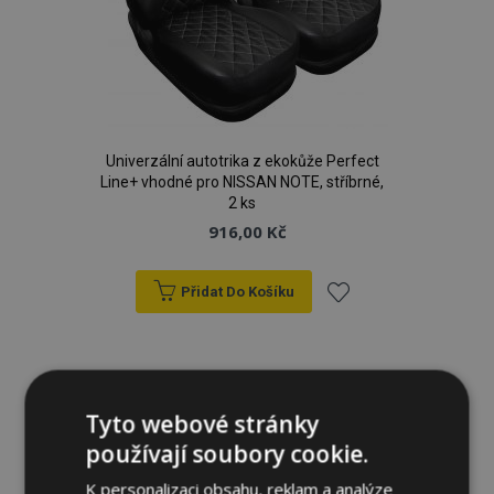
Univerzální autotrika z ekokůže Perfect
Line+ vhodné pro NISSAN NOTE, stříbrné,
2 ks
916,00 Kč
Přidat Do Košíku
Přidat
k
oblíbeným
Tyto webové stránky
používají soubory cookie.
K personalizaci obsahu, reklam a analýze