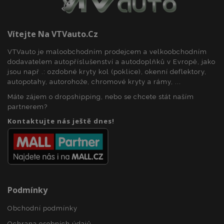
Vítejte Na VTVauto.cz
mage-cache-sessid
1 
Adobe Inc.
VTVauto je maloobchodním prodejcem a velkoobchodním
www.vtvauto.cz
dodavatelem autopříslušenství a autodoplňků v Evropě, jako
jsou např .: ozdobné kryty kol (poklice), okenní deflektory,
autopotahy, autorohože, chromové kryty a rámy, ...
Máte zájem o dropshipping, nebo se chcete stát naším
partnerem?
Kontaktujte nás ještě dnes!
product_data_storage
1 
Adobe Inc.
www.vtvauto.cz
Podmínky
Obchodní podmínky
Ochrana osobních údajů