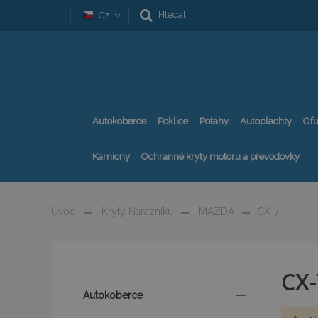
Hledat
Cz
Autokoberce
Poklice
Potahy
Autoplachty
Ofu
Kamiony
Ochranné kryty motoru a převodovky
Úvod
Kryty Nárazníku
MAZDA
CX-7
CX-
Autokoberce