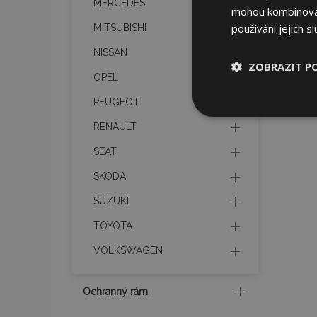
MERCEDES
mohou kombinovat 
používání jejich s
MITSUBISHI
NISSAN
ZOBRAZIT P
OPEL
PEUGEOT
Nezbytně nu
soubory
RENAULT
SEAT
SKODA
SUZUKI
Nez
TOYOTA
Nezbytně nutné soubo
VOLKSWAGEN
Webové stránky nelz
Název
Ochranný rám
section_data_ids