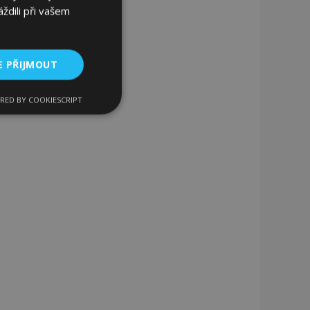
ždili při vašem
E PŘIJMOUT
RED BY COOKIESCRIPT
kční soubory
bory
 a správa účtu.
 pro zákazníka