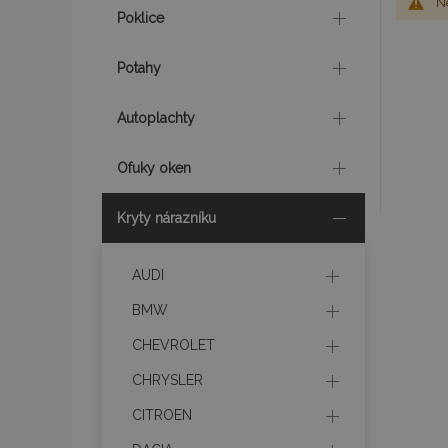
Ne
Poklice
Potahy
Autoplachty
Ofuky oken
Kryty nárazníku
AUDI
BMW
CHEVROLET
CHRYSLER
CITROEN