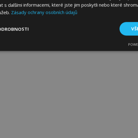
s dalšími informacemi, které jste jim poskytli nebo které shromá
lužeb.
Zásady ochrany osobních údajů
ODROBNOSTI
VŠ
POWE
tné
Výkonové soubory
Soubory cílení
Fun
bytně nutné soubory
Výkonové soubory
Soubory cílení
Funkční sou
ry cookie umožňují základní funkce webových stránek, jako je přihlášení uživatele
e bez nezbytně nutných souborů cookie správně používat.
Poskytovatel
/
Vyprší
Popis
Doména
1 den
Ukládá informace specifické
Adobe Inc.