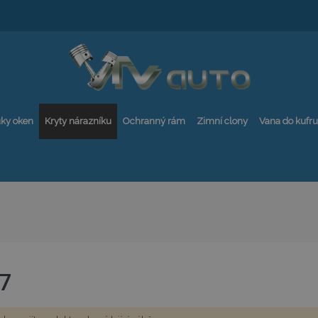
ky oken
Kryty nárazníku
Ochranný rám
Zimní clony
Vana do kufru
7