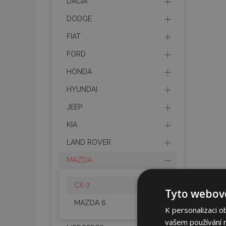
DACIA
DODGE
FIAT
FORD
HONDA
HYUNDAI
JEEP
KIA
LAND ROVER
MAZDA
CX-7
Tyto webové
MAZDA 6
K personalizaci o
vašem používání na