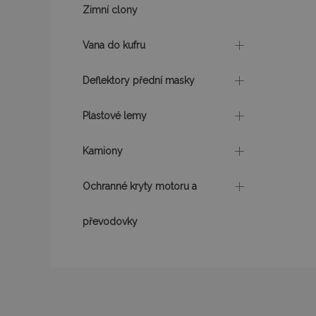
Zimní clony
mage-messages
Vana do kufru
Deflektory přední masky
recently_viewed_p
Plastové lemy
recently_compare
Kamiony
recently_compare
Ochranné kryty motoru a
X-Magento-Vary
převodovky
mage-translation-f
mage-cache-sessi