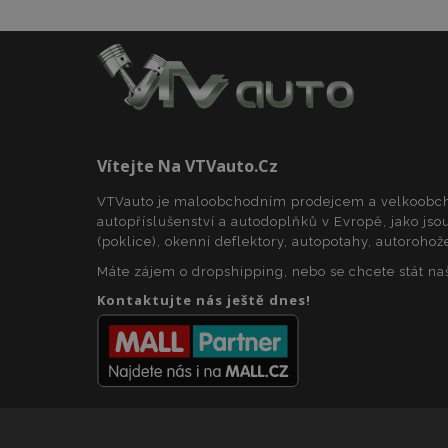
product_data_sto
recently_viewed_p
Vítejte Na VTVauto.cz
CookieScriptConse
VTVauto je maloobchodním prodejcem a velkoob
autopříslušenství a autodoplňků v Evropě, jako jsou
(poklice), okenní deflektory, autopotahy, autorohož
udid
Máte zájem o dropshipping, nebo se chcete stát n
Kontaktujte nás ještě dnes!
PHPSESSID