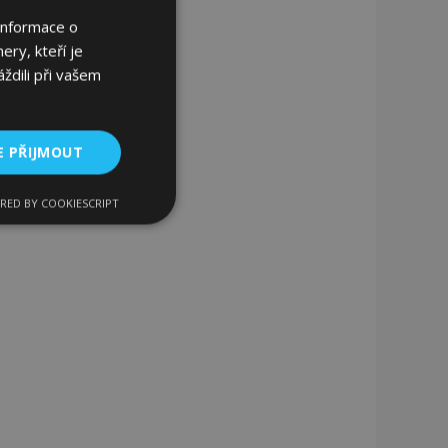
Informace o
ery, kteří je
ždili při vašem
E PŘIJMOUT
RED BY COOKIESCRIPT
kční soubory
bory
 a správa účtu.