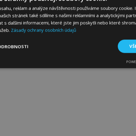
bsahu, reklam a analýze návštěvnosti používáme soubory cookie. 
šich stránek také sdílíme s našimi reklamními a analytickými partn
s dalšími informacemi, které jste jim poskytli nebo které shromá
lužeb.
Zásady ochrany osobních údajů
ODROBNOSTI
VŠ
POWE
tné
Výkonové soubory
Soubory cílení
Fun
bytně nutné soubory
Výkonové soubory
Soubory cílení
Funkční sou
ry cookie umožňují základní funkce webových stránek, jako je přihlášení uživatele
e bez nezbytně nutných souborů cookie správně používat.