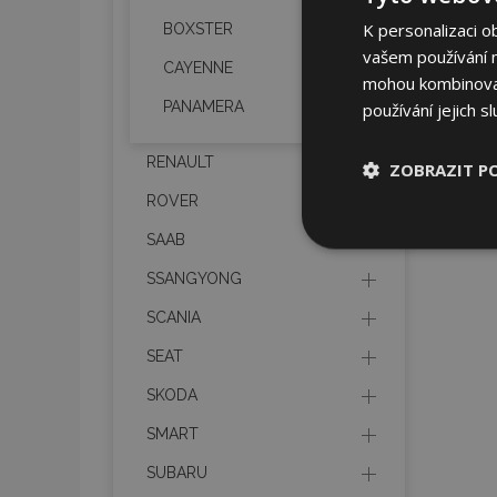
K personalizaci o
BOXSTER
vašem používání na
CAYENNE
mohou kombinovat 
PANAMERA
používání jejich s
RENAULT
ZOBRAZIT P
ROVER
Nezbytně nu
SAAB
soubory
SSANGYONG
SCANIA
SEAT
SKODA
Nez
SMART
Nezbytně nutné soubo
Webové stránky nelz
SUBARU