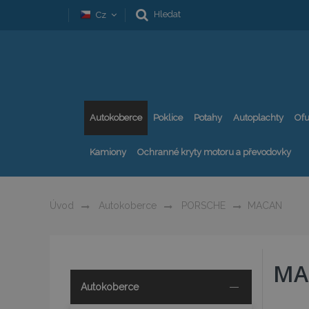
Hledat
Cz
Autokoberce
Poklice
Potahy
Autoplachty
Ofu
Kamiony
Ochranné kryty motoru a převodovky
Úvod
Autokoberce
PORSCHE
MACAN
MA
Autokoberce