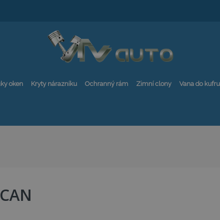
ky oken
Kryty nárazníku
Ochranný rám
Zimní clony
Vana do kufru
CAN