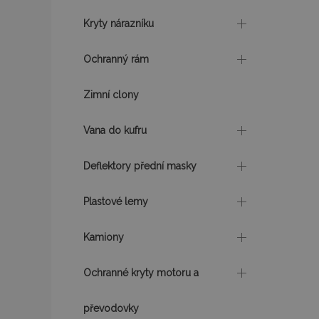
Kryty nárazníku
mage-cache-sessi
Ochranný rám
product_data_sto
Zimní clony
Vana do kufru
recently_viewed_p
CookieScriptConse
Deflektory přední masky
Plastové lemy
udid
Kamiony
Ochranné kryty motoru a
PHPSESSID
převodovky