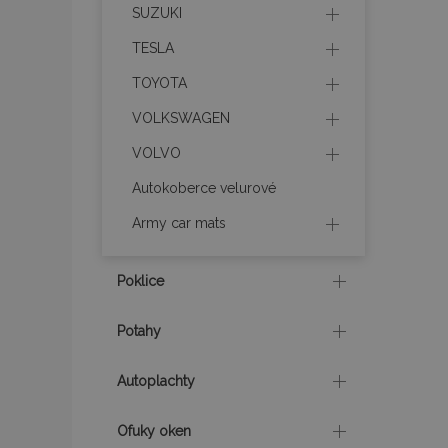
Název
SUZUKI
TESLA
section_data_ids
TOYOTA
VOLKSWAGEN
mage-messages
VOLVO
Autokoberce velurové
recently_viewed_p
Army car mats
recently_compare
Poklice
recently_compare
Potahy
X-Magento-Vary
Autoplachty
mage-translation-f
Ofuky oken