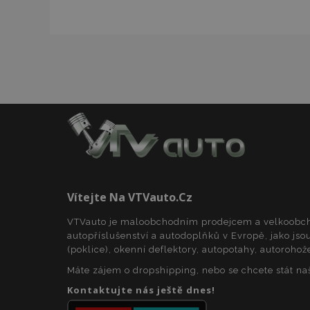
mage-cache-stor
Název
Název
Poskyto
Název
Domén
_gat
mage-translation-
storage
_fbp
Meta P
Inc.
form_key
.vtvauto
_ga
Vítejte Na VTVauto.cz
_gcl_au
mage-cache-
Google 
storage-section-
.vtvauto
VTVauto je maloobchodním prodejcem a velkoob
invalidation
autopříslušenství a autodoplňků v Evropě, jako jsou
form_key
(poklice), okenní deflektory, autopotahy, autorohož
_gid
IDE
Google 
.doublec
Máte zájem o dropshipping, nebo se chcete stát n
Kontaktujte nás ještě dnes!
_ga_25FZD5G6DL