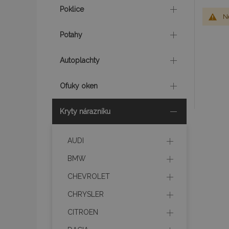
Poklice
Ne
Potahy
Autoplachty
Ofuky oken
Kryty nárazníku
AUDI
BMW
CHEVROLET
CHRYSLER
CITROEN