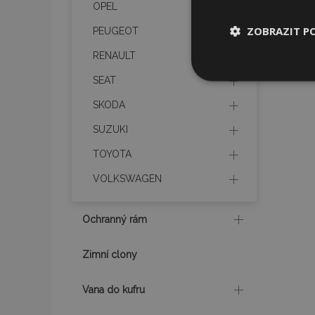
OPEL
ZOBRAZIT P
PEUGEOT
RENAULT
Nezbytně nu
SEAT
soubory
SKODA
SUZUKI
TOYOTA
VOLKSWAGEN
Nez
Nezbytně nutné soubo
Ochranný rám
Webové stránky nelz
Název
Zimní clony
section_data_ids
Vana do kufru