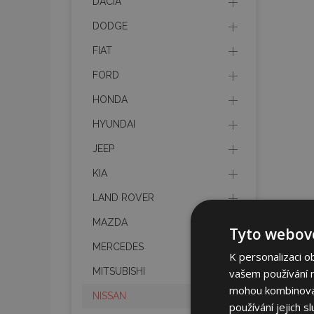
DACIA
DODGE
FIAT
FORD
HONDA
HYUNDAI
JEEP
KIA
LAND ROVER
MAZDA
Tyto webové
MERCEDES
K personalizaci o
MITSUBISHI
vašem používání na
mohou kombinovat 
NISSAN
používání jejich s