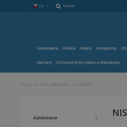
Hledat
Cz
Autokoberce
Poklice
Potahy
Autoplachty
Ofu
Kamiony
Ochranné kryty motoru a převodovky
Úvod
Kryty Nárazníku
NISSAN
NI
Autokoberce