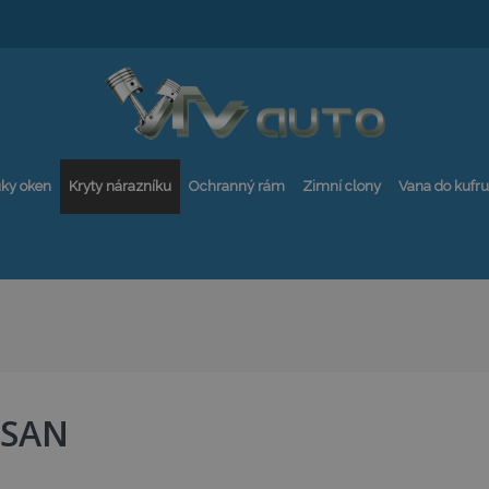
ky oken
Kryty nárazníku
Ochranný rám
Zimní clony
Vana do kufru
SSAN