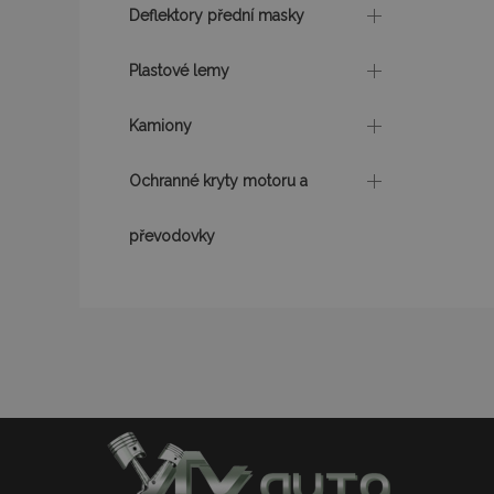
mage-messages
Deflektory přední masky
Plastové lemy
recently_viewed_p
Kamiony
recently_compare
Ochranné kryty motoru a
recently_compare
převodovky
X-Magento-Vary
mage-translation-f
mage-cache-sessi