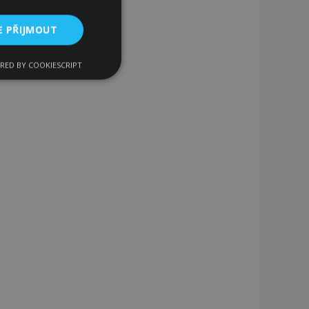
E PŘIJMOUT
RED BY COOKIESCRIPT
kční soubory
bory
 a správa účtu.
 pro zákazníka
ými nakupujícími,
řání, informace o