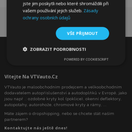
jste jim poskytli nebo které shromáždili při
vašem používání jejich služeb.
Zásady
ochrany osobních údajů
VŠE PŘIJMOUT
ZOBRAZIT PODROBNOSTI
POWERED BY COOKIESCRIPT
Nezbytně
Výkonové
Soubory
nutné
soubory
cílení
soubory
Vítejte Na VTVauto.cz
VTVauto je maloobchodním prodejcem a velkoobchodním
dodavatelem autopříslušenství a autodoplňků v Evropě, jako
Funkční soubory
jsou např .: ozdobné kryty kol (poklice), okenní deflektory,
autopotahy, autorohože, chromové kryty a rámy, ...
Máte zájem o dropshipping, nebo se chcete stát naším
partnerem?
Kontaktujte nás ještě dnes!