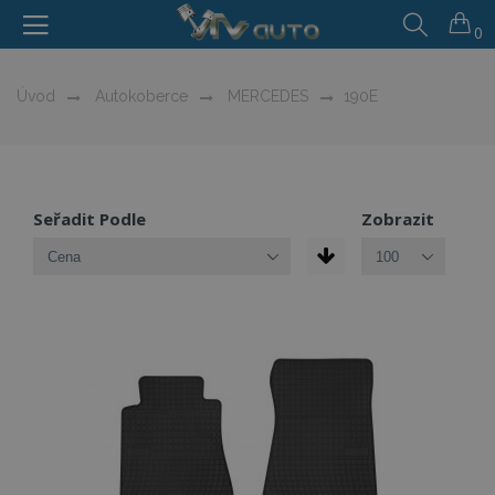
0
Úvod
Autokoberce
MERCEDES
190E
Seřadit Podle
Zobrazit