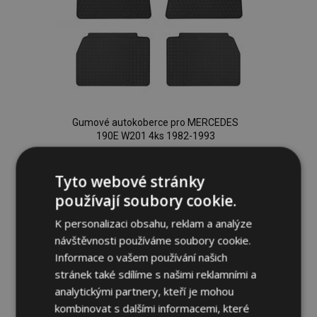
Gumové autokoberce pro MERCEDES
190E W201 4ks 1982-1993
954,00 Kč
Tyto webové stránky
Přidat Do Košíku
používají soubory cookie.
Přidat
K personalizaci obsahu, reklam a analýze
návštěvnosti používáme soubory cookie.
k
Informace o vašem používání našich
oblíbeným
stránek také sdílíme s našimi reklamními a
analytickými partnery, kteří je mohou
kombinovat s dalšími informacemi, které