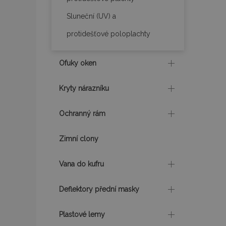
Sluneční (UV) a
recently_viewed_p
protidešťové poloplachty
CookieScriptConse
Ofuky oken
udid
Kryty nárazníku
Ochranný rám
PHPSESSID
Zimní clony
Vana do kufru
mage-cache-stor
Deflektory přední masky
Plastové lemy