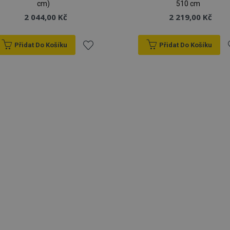
cm)
510 cm
2 044,00 Kč
2 219,00 Kč
Přidat Do Košíku
Přidat Do Košíku
Přidat
P
k
oblíbeným
o