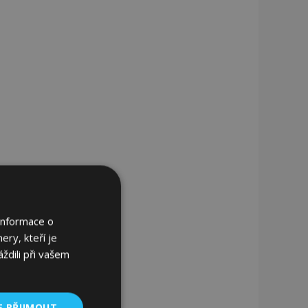
Informace o
ery, kteří je
ždili při vašem
E PŘIJMOUT