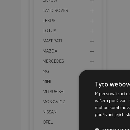
LANCIA
LAND ROVER
LEXUS
LOTUS
MASERATI
MAZDA
MERCEDES
MG
MINI
Tyto webové
MITSUBISHI
K personalizaci o
vašem používání na
MOSKWICZ
mohou kombinovat 
NISSAN
používání jejich s
OPEL
ZOBRAZIT P