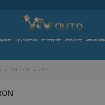
ky oken
Kryty nárazníku
Ochranný rám
Zimní clony
Vana do kufru
ly
SSANGYONG
KYRON
RON