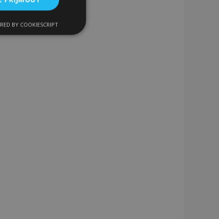
RED BY COOKIESCRIPT
kční soubory
bory
 a správa účtu.
 pro zákazníka
ými nakupujícími,
řání, informace o
lší oznámení, která
klad zpráva o
 a různé chybové