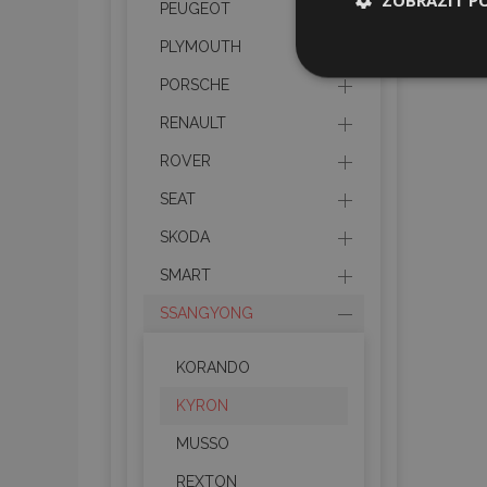
PEUGEOT
PLYMOUTH
Nezbytně nu
soubory
PORSCHE
RENAULT
ROVER
SEAT
Nez
SKODA
SMART
Nezbytně nutné soubo
Webové stránky nelz
SSANGYONG
Název
KORANDO
section_data_ids
KYRON
MUSSO
mage-messages
REXTON