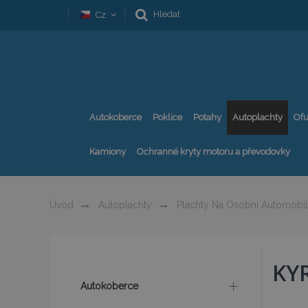
Hledat
Cz
Autokoberce
Poklice
Potahy
Autoplachty
Ofu
Kamiony
Ochranné kryty motoru a převodovky
Úvod
Autoplachty
Plachty Na Osobní Automobi
KY
Autokoberce