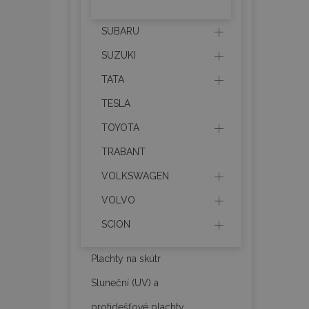
SUBARU
recently_viewed_p
SUZUKI
recently_compare
TATA
recently_compare
TESLA
X-Magento-Vary
TOYOTA
TRABANT
VOLKSWAGEN
mage-translation-f
VOLVO
SCION
mage-cache-sessi
Plachty na skútr
Sluneční (UV) a
product_data_sto
protidešťové plachty