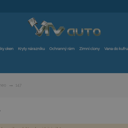
ky oken
Kryty nárazníku
Ochranný rám
Zimní clony
Vana do kufru
meo
147
7