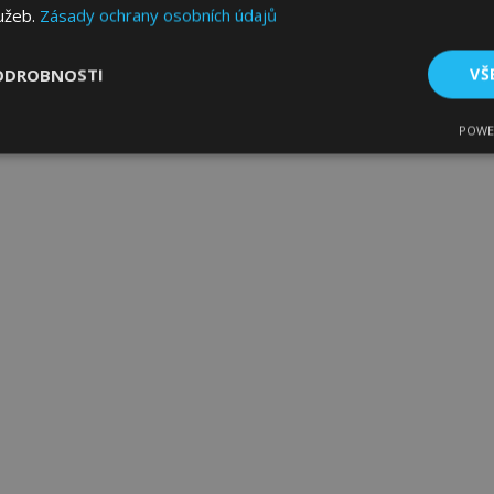
lužeb.
Zásady ochrany osobních údajů
ODROBNOSTI
VŠ
POWE
tné
Výkonové soubory
Soubory cílení
Fun
bytně nutné soubory
Výkonové soubory
Soubory cílení
Funkční sou
ry cookie umožňují základní funkce webových stránek, jako je přihlášení uživatele
e bez nezbytně nutných souborů cookie správně používat.
Poskytovatel
/
Vyprší
Popis
Doména
1 den
Ukládá informace specifické
Adobe Inc.
související s akcemi zahájen
www.vtvauto.cz
jako je zobrazení seznamu p