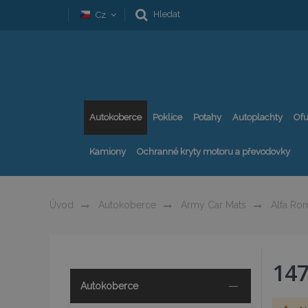
Hledat
Cz
Autokoberce
Poklice
Potahy
Autoplachty
Ofu
Kamiony
Ochranné kryty motoru a převodovky
Úvod
Autokoberce
Army Car Mats
Alfa Ro
14
Autokoberce