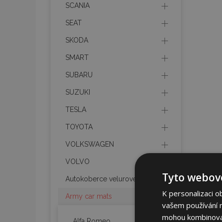
SCANIA
SEAT
SKODA
SMART
SUBARU
SUZUKI
TESLA
TOYOTA
VOLKSWAGEN
VOLVO
Tyto webové
Autokoberce velurové
K personalizaci o
Army car mats
vašem používání na
mohou kombinovat 
Alfa Romeo