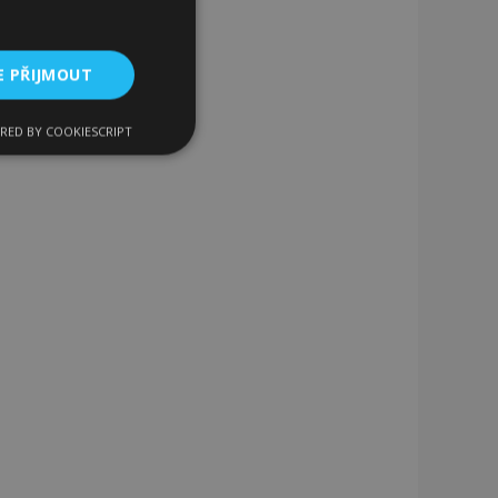
E PŘIJMOUT
RED BY COOKIESCRIPT
kční soubory
bory
 a správa účtu.
 pro zákazníka
ými nakupujícími,
řání, informace o