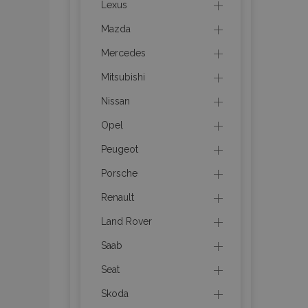
Lexus
Mazda
product_data_sto
Mercedes
recently_viewed_p
Mitsubishi
CookieScriptConse
Nissan
Opel
Peugeot
udid
Porsche
Renault
PHPSESSID
Land Rover
Saab
Seat
Skoda
mage-cache-stor