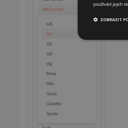
používání jejich s
Alfa Romeo
ZOBRAZIT P
145
147
Nezbytně nu
soubory
155
156
159
Brera
Nez
Mito
Nezbytně nutné soubo
Giulia
Webové stránky nelz
Giulietta
Název
Spider
section_data_ids