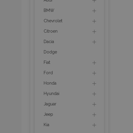
Audi
BMW
mage-messages
Chevrolet
Citroen
recently_viewed_p
Dacia
recently_compare
Dodge
recently_compare
Fiat
Ford
X-Magento-Vary
Honda
Hyundai
mage-translation-f
Jaguar
Jeep
mage-cache-sessi
Kia