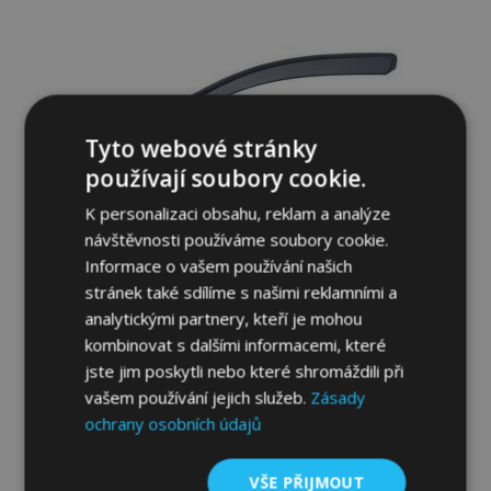
oblíbeným
Tyto webové stránky
používají soubory cookie.
K personalizaci obsahu, reklam a analýze
návštěvnosti používáme soubory cookie.
Informace o vašem používání našich
stránek také sdílíme s našimi reklamními a
analytickými partnery, kteří je mohou
Ofuky oken HEKO pro HONDA HR-V GH
kombinovat s dalšími informacemi, které
1999-2005, 3-dveřové, přední, 2 ks
jste jim poskytli nebo které shromáždili při
949,00 Kč
vašem používání jejich služeb.
Zásady
ochrany osobních údajů
Přidat Do Košíku
VŠE PŘIJMOUT