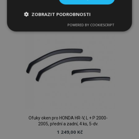
Přidat
k
ZOBRAZIT PODROBNOSTI
oblíbeným
POWERED BY COOKIESCRIPT
Nezbytně
Výkonové
Soubory
nutné
soubory
cílení
soubory
Funkční soubory
Nezbytně nutné soubory
Výkonové soubory
Soubory cílení
Funkční soubory
Ofuky oken pro HONDA HR-V, L + P 2000-
2005, přední a zadní, 4 ks, 5-dv.
Nezbytně nutné soubory cookie umožňují základní
funkce webových stránek, jako je přihlášení
1 249,00 Kč
uživatele a správa účtu. Webové stránky nelze bez