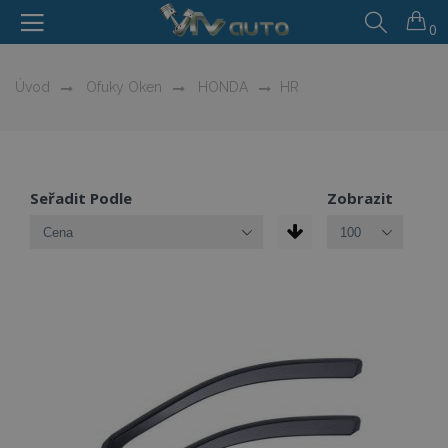
0
Úvod
Ofuky Oken
HONDA
HR
Seřadit Podle
Zobrazit