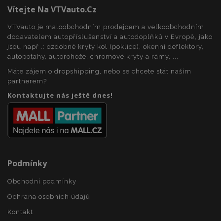
Vítejte Na VTVauto.cz
VTVauto je maloobchodním prodejcem a velkoobchodním
recently_viewed_product_previous
1 
Adobe Inc.
dodavatelem autopříslušenství a autodoplňků v Evropě, jako
www.vtvauto.cz
jsou např .: ozdobné kryty kol (poklice), okenní deflektory,
autopotahy, autorohože, chromové kryty a rámy, ...
Máte zájem o dropshipping, nebo se chcete stát naším
partnerem?
recently_compared_product
1 
Adobe Inc.
Kontaktujte nás ještě dnes!
www.vtvauto.cz
recently_compared_product_previous
1 
Adobe Inc.
www.vtvauto.cz
Podmínky
X-Magento-Vary
59 
Adobe Inc.
Obchodní podmínky
59 s
www.vtvauto.cz
Ochrana osobních údajů
Kontakt