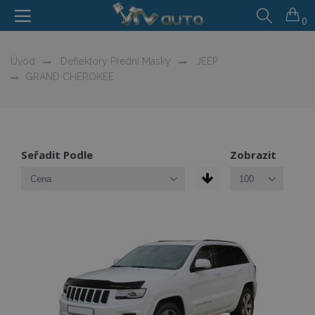
0
Úvod
Deflektory Přední Masky
JEEP
GRAND CHEROKEE
Seřadit Podle
Zobrazit