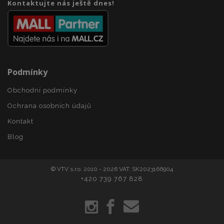
section_data_ids
1 
Adobe Inc.
Kontaktujte nás ještě dnes!
www.vtvauto.cz
Podmínky
Obchodní podmínky
mage-messages
1 
Adobe Inc.
Ochrana osobních údajů
www.vtvauto.cz
Kontakt
Blog
zásadách ochrany soukromí společnosti Google
© VTV s.r.o. 2010 - 2026 VAT: SK2023166904
+420 739 767 828
recently_viewed_product_previous
1 
Adobe Inc.
www.vtvauto.cz