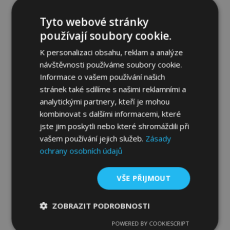
Tyto webové stránky
používají soubory cookie.
K personalizaci obsahu, reklam a analýze
návštěvnosti používáme soubory cookie.
Informace o vašem používání našich
stránek také sdílíme s našimi reklamními a
Deflektory přední masky pro JEEP Grand
analytickými partnery, kteří je mohou
Cherokee 2005-2010
kombinovat s dalšími informacemi, které
1 666,00 Kč
jste jim poskytli nebo které shromáždili při
vašem používání jejich služeb.
Zásady
ochrany osobních údajů
Přidat Do Košíku
Přidat
VŠE PŘIJMOUT
k
ZOBRAZIT PODROBNOSTI
oblíbeným
POWERED BY COOKIESCRIPT
Nezbytně
Výkonové
Soubory