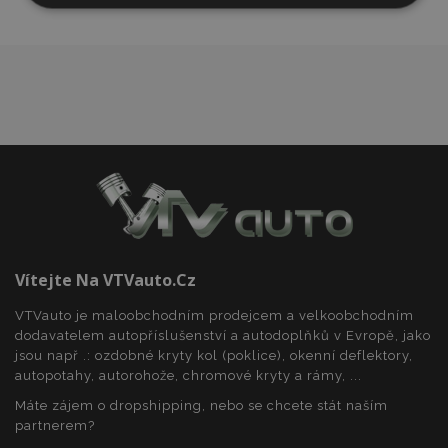
nutné
soubory
cílení
soubory
Funkční soubory
Nezbytně nutné soubory
Výkonové soubory
Soubory cílení
Funkční soubory
Vítejte Na VTVauto.cz
Nezbytně nutné soubory cookie umožňují základní
VTVauto je maloobchodním prodejcem a velkoobchodním
funkce webových stránek, jako je přihlášení
dodavatelem autopříslušenství a autodoplňků v Evropě, jako
uživatele a správa účtu. Webové stránky nelze bez
jsou např .: ozdobné kryty kol (poklice), okenní deflektory,
nezbytně nutných souborů cookie správně
používat.
autopotahy, autorohože, chromové kryty a rámy, ...
Poskytovatel
/
Máte zájem o dropshipping, nebo se chcete stát naším
Název
Vy
Doména
partnerem?