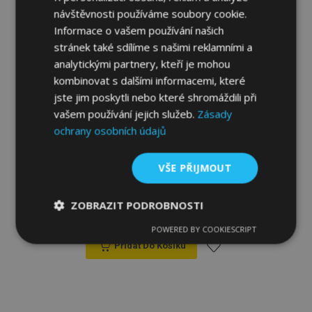
návštěvnosti používáme soubory cookie.
Informace o vašem používání našich
stránek také sdílíme s našimi reklamními a
analytickými partnery, kteří je mohou
kombinovat s dalšími informacemi, které
jste jim poskytli nebo které shromáždili při
vašem používání jejich služeb.
Zásady
ochrany osobních údajů
Univerzální autotrika z ekokůže Perfect
VŠE PŘIJMOUT
Line+ vhodné pro PEUGEOT BIPPER,
červené, 2 ks
ZOBRAZIT PODROBNOSTI
916,00 Kč
POWERED BY COOKIESCRIPT
Nezbytně
Výkonové
Soubory
nutné
soubory
cílení
Přidat Do Košíku
soubory
Přidat
k