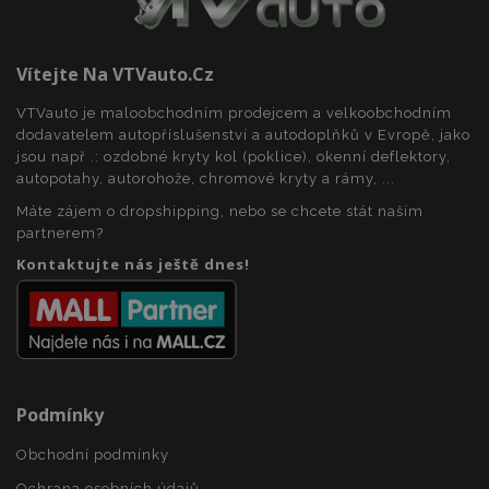
Vítejte Na VTVauto.cz
mage-cache-sessid
1 
Adobe Inc.
VTVauto je maloobchodním prodejcem a velkoobchodním
www.vtvauto.cz
dodavatelem autopříslušenství a autodoplňků v Evropě, jako
jsou např .: ozdobné kryty kol (poklice), okenní deflektory,
autopotahy, autorohože, chromové kryty a rámy, ...
Máte zájem o dropshipping, nebo se chcete stát naším
partnerem?
Kontaktujte nás ještě dnes!
product_data_storage
1 
Adobe Inc.
www.vtvauto.cz
Podmínky
Obchodní podmínky
Ochrana osobních údajů