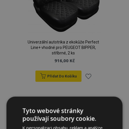
Univerzální autotrika z ekokůže Perfect
Line+ vhodné pro PEUGEOT BIPPER,
stříbrné, 2 ks
916,00 Kč
Přidat Do Košíku
Přidat
k
oblíbeným
Tyto webové stránky
používají soubory cookie.
K personalizaci obsahu, reklam a analýze