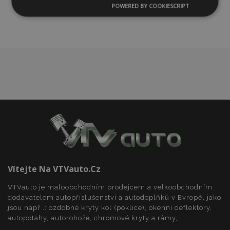
oblíbeným
POWERED BY COOKIESCRIPT
Nezbytně
Výkonové
Soubory
nutné
soubory
cílení
soubory
Funkční soubory
Nezbytně nutné soubory
Výkonové soubory
Soubory cílení
Funkční soubory
Vítejte Na VTVauto.cz
Nezbytně nutné soubory cookie umožňují základní
funkce webových stránek, jako je přihlášení
VTVauto je maloobchodním prodejcem a velkoobchodním
uživatele a správa účtu. Webové stránky nelze bez
nezbytně nutných souborů cookie správně
dodavatelem autopříslušenství a autodoplňků v Evropě, jako
používat.
jsou např .: ozdobné kryty kol (poklice), okenní deflektory,
autopotahy, autorohože, chromové kryty a rámy, ...
Poskytovatel
/
Název
Vy
Doména