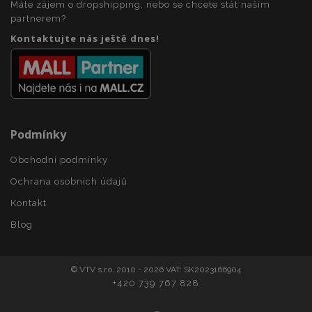
Máte zájem o dropshipping, nebo se chcete stát naším
section_data_ids
1 
partnerem?
Adobe Inc.
www.vtvauto.cz
Kontaktujte nás ještě dnes!
Podmínky
mage-messages
1 
Adobe Inc.
Obchodní podmínky
www.vtvauto.cz
Ochrana osobních údajů
Kontakt
Blog
zásadách ochrany soukromí společnosti Google
© VTV s.r.o. 2010 - 2026 VAT: SK2023166904
+420 739 767 828