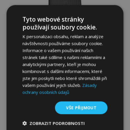
Tyto webové stránky
používají soubory cookie.
K personalizaci obsahu, reklam a analýze
návštěvnosti používáme soubory cookie.
Informace o vašem používání našich
stránek také sdílíme s našimi reklamními a
analytickými partnery, kteří je mohou
Gumová vana do kufru DryZone pro ALFA
kombinovat s dalšími informacemi, které
ROMEO Giulia sedan 2016-up
jste jim poskytli nebo které shromáždili při
799,00 Kč
vašem používání jejich služeb.
Zásady
ochrany osobních údajů
Přidat Do Košíku
VŠE PŘIJMOUT
Přidat
k
ZOBRAZIT PODROBNOSTI