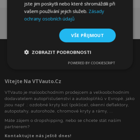
jste jim poskytli nebo které shromáždili při
vašem používání jejich služeb.
Zásady
ochrany osobních údajů
VŠE PŘIJMOUT
ZOBRAZIT PODROBNOSTI
POWERED BY COOKIESCRIPT
Nezbytně
Výkonové
Soubory
nutné
soubory
cílení
soubory
Vítejte Na VTVauto.cz
VTVauto je maloobchodním prodejcem a velkoobchodním
dodavatelem autopříslušenství a autodoplňků v Evropě, jako
Funkční soubory
jsou např .: ozdobné kryty kol (poklice), okenní deflektory,
autopotahy, autorohože, chromové kryty a rámy, ...
Máte zájem o dropshipping, nebo se chcete stát naším
partnerem?
Kontaktujte nás ještě dnes!