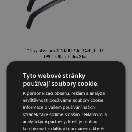
Ofuky oken pro RENAULT SAFRANE, L + P
1992-2000, přední, 2 ks
919,00 Kč
Tyto webové stránky
Přidat Do Košíku
používají soubory cookie.
Přidat
K personalizaci obsahu, reklam a analýze
návštěvnosti používáme soubory cookie.
k
Informace o vašem používání našich
oblíbeným
stránek také sdílíme s našimi reklamními a
analytickými partnery, kteří je mohou
kombinovat s dalšími informacemi, které