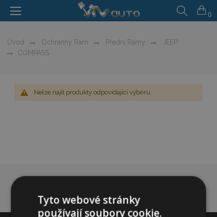
0
Úvod
Ochranný Rám
Přední Rámy
JEEP
COMPASS
Nelze najít produkty odpovídající výběru.
Tyto webové stránky
používají soubory cookie.