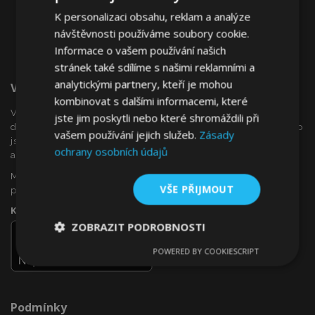
K personalizaci obsahu, reklam a analýze
návštěvnosti používáme soubory cookie.
Informace o vašem používání našich
stránek také sdílíme s našimi reklamními a
analytickými partnery, kteří je mohou
Vítejte Na VTVauto.cz
kombinovat s dalšími informacemi, které
VTVauto je maloobchodním prodejcem a velkoobchodním
jste jim poskytli nebo které shromáždili při
dodavatelem autopříslušenství a autodoplňků v Evropě, jako
vašem používání jejich služeb.
Zásady
jsou např .: ozdobné kryty kol (poklice), okenní deflektory,
ochrany osobních údajů
autopotahy, autorohože, chromové kryty a rámy, ...
Máte zájem o dropshipping, nebo se chcete stát naším
VŠE PŘIJMOUT
partnerem?
Kontaktujte nás ještě dnes!
ZOBRAZIT PODROBNOSTI
POWERED BY COOKIESCRIPT
Nezbytně
Výkonové
Soubory
nutné
soubory
cílení
soubory
Podmínky