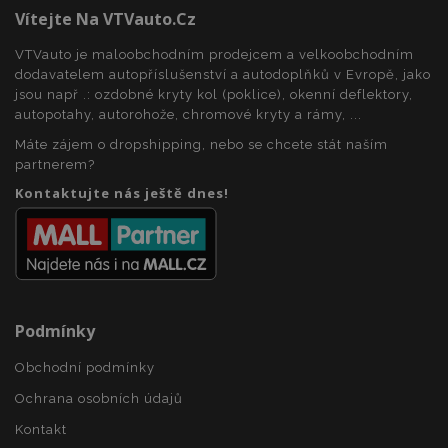
Vítejte Na VTVauto.cz
VTVauto je maloobchodním prodejcem a velkoobchodním
recently_viewed_product_previous
1 
Adobe Inc.
dodavatelem autopříslušenství a autodoplňků v Evropě, jako
www.vtvauto.cz
jsou např .: ozdobné kryty kol (poklice), okenní deflektory,
autopotahy, autorohože, chromové kryty a rámy, ...
Máte zájem o dropshipping, nebo se chcete stát naším
partnerem?
recently_compared_product
1 
Adobe Inc.
Kontaktujte nás ještě dnes!
www.vtvauto.cz
recently_compared_product_previous
1 
Adobe Inc.
www.vtvauto.cz
Podmínky
X-Magento-Vary
59 
Adobe Inc.
Obchodní podmínky
59 s
www.vtvauto.cz
Ochrana osobních údajů
Kontakt