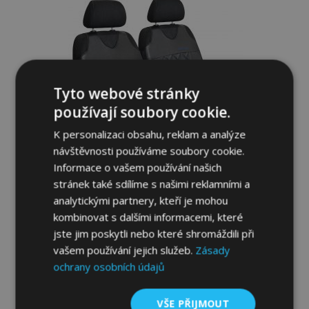
oblíbeným
Tyto webové stránky
používají soubory cookie.
K personalizaci obsahu, reklam a analýze
návštěvnosti používáme soubory cookie.
Informace o vašem používání našich
stránek také sdílíme s našimi reklamními a
analytickými partnery, kteří je mohou
Univerzální autotrika z ekokůže Perfect
kombinovat s dalšími informacemi, které
Line+ vhodné pro AUDI Q5, modré, 2 ks
jste jim poskytli nebo které shromáždili při
916,00 Kč
vašem používání jejich služeb.
Zásady
ochrany osobních údajů
Přidat Do Košíku
VŠE PŘIJMOUT