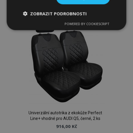
Přidat
k
ZOBRAZIT PODROBNOSTI
oblíbeným
POWERED BY COOKIESCRIPT
Nezbytně
Výkonové
Soubory
nutné
soubory
cílení
soubory
Funkční soubory
Nezbytně nutné soubory
Výkonové soubory
Soubory cílení
Funkční soubory
Univerzální autotrika z ekokůže Perfect
Line+ vhodné pro AUDI Q5, černé, 2 ks
Nezbytně nutné soubory cookie umožňují základní
funkce webových stránek, jako je přihlášení
916,00 Kč
uživatele a správa účtu. Webové stránky nelze bez