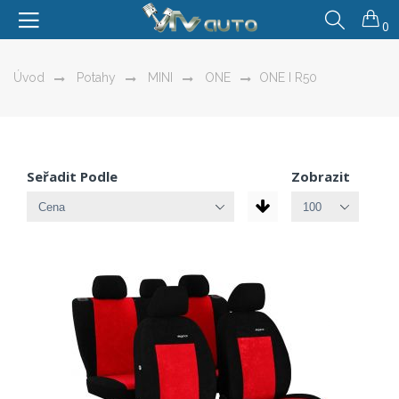
0
Úvod
Potahy
MINI
ONE
ONE I R50
Seřadit Podle
Zobrazit