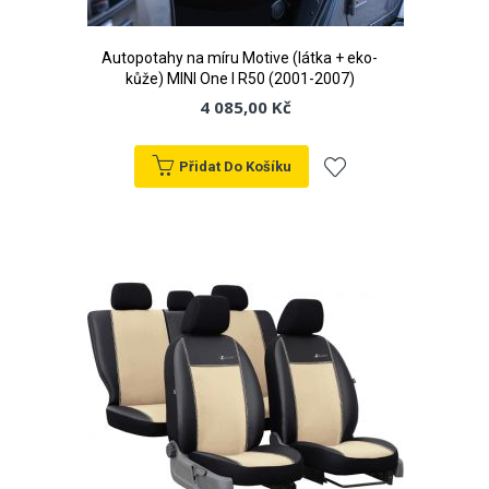
Autopotahy na míru Motive (látka + eko-
kůže) MINI One I R50 (2001-2007)
4 085,00 Kč
Přidat Do Košíku
Přidat
k
oblíbeným