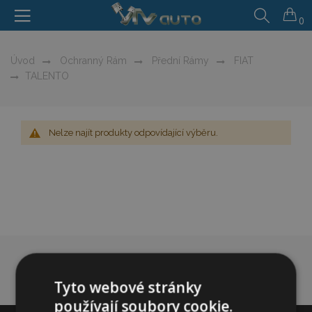
0
Úvod
Ochranný Rám
Přední Rámy
FIAT
TALENTO
Nelze najít produkty odpovídající výběru.
Tyto webové stránky
používají soubory cookie.