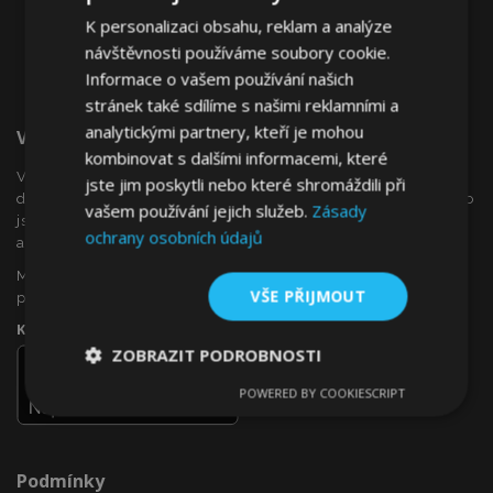
K personalizaci obsahu, reklam a analýze
návštěvnosti používáme soubory cookie.
Informace o vašem používání našich
stránek také sdílíme s našimi reklamními a
analytickými partnery, kteří je mohou
Vítejte Na VTVauto.cz
kombinovat s dalšími informacemi, které
VTVauto je maloobchodním prodejcem a velkoobchodním
jste jim poskytli nebo které shromáždili při
dodavatelem autopříslušenství a autodoplňků v Evropě, jako
vašem používání jejich služeb.
Zásady
jsou např .: ozdobné kryty kol (poklice), okenní deflektory,
ochrany osobních údajů
autopotahy, autorohože, chromové kryty a rámy, ...
Máte zájem o dropshipping, nebo se chcete stát naším
VŠE PŘIJMOUT
partnerem?
Kontaktujte nás ještě dnes!
ZOBRAZIT PODROBNOSTI
POWERED BY COOKIESCRIPT
Nezbytně
Výkonové
Soubory
nutné
soubory
cílení
soubory
Podmínky