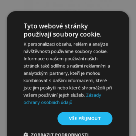
Tyto webové stránky
používají soubory cookie.
K personalizaci obsahu, reklam a analýze
návštěvnosti používáme soubory cookie.
Informace o vašem používání našich
stránek také sdílíme s našimi reklamními a
analytickými partnery, kteří je mohou
Ofuky oken pro CITROEN XANTIA-
kombinovat s dalšími informacemi, které
HATCHBACK, L + P 1993-2000, přední a
jste jim poskytli nebo které shromáždili při
zadní, 4 ks, 5-dv.
vašem používání jejich služeb.
Zásady
1 249,00 Kč
ochrany osobních údajů
Přidat Do Košíku
VŠE PŘIJMOUT
Přidat
ZOBRAZIT PODROBNOSTI