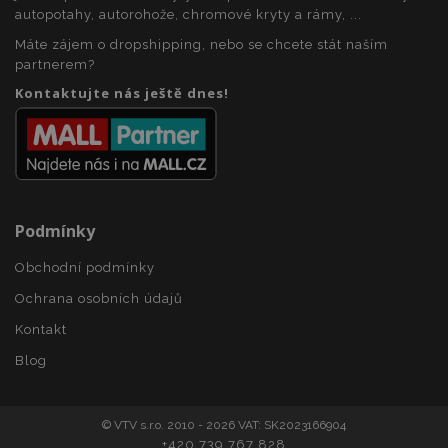
Poskytovatel
/
Název
Vy
autopotahy, autorohože, chromové kryty a rámy, ...
Doména
Máte zájem o dropshipping, nebo se chcete stát naším
section_data_ids
1 
Adobe Inc.
www.vtvauto.cz
partnerem?
Kontaktujte nás ještě dnes!
Podmínky
mage-messages
1 
Adobe Inc.
www.vtvauto.cz
Obchodní podmínky
Ochrana osobních údajů
Kontakt
zásadách ochrany soukromí společnosti Google
Blog
© VTV s.r.o. 2010 - 2026 VAT: SK2023166904
+420 739 767 828