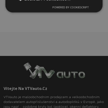
k
POWERED BY COOKIESCRIPT
Nezbytně
Výkonové
Soubory
oblíbeným
nutné
soubory
cílení
soubory
Funkční soubory
Nezbytně nutné soubory
Výkonové soubory
Soubory cílení
Funkční soubory
Nezbytně nutné soubory cookie umožňují základní
Vítejte Na VTVauto.cz
funkce webových stránek, jako je přihlášení
uživatele a správa účtu. Webové stránky nelze bez
nezbytně nutných souborů cookie správně
VTVauto je maloobchodním prodejcem a velkoobchodním
používat.
dodavatelem autopříslušenství a autodoplňků v Evropě, jako
jsou např .: ozdobné kryty kol (poklice), okenní deflektory,