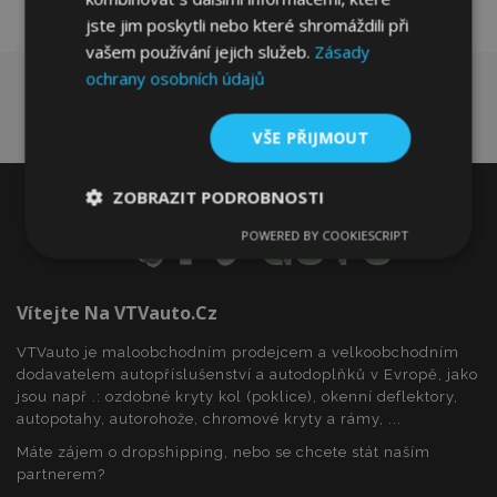
jste jim poskytli nebo které shromáždili při
vašem používání jejich služeb.
Zásady
ochrany osobních údajů
VŠE PŘIJMOUT
ZOBRAZIT PODROBNOSTI
POWERED BY COOKIESCRIPT
Nezbytně
Výkonové
Soubory
nutné
soubory
cílení
soubory
Vítejte Na VTVauto.cz
VTVauto je maloobchodním prodejcem a velkoobchodním
Funkční soubory
dodavatelem autopříslušenství a autodoplňků v Evropě, jako
jsou např .: ozdobné kryty kol (poklice), okenní deflektory,
autopotahy, autorohože, chromové kryty a rámy, ...
Máte zájem o dropshipping, nebo se chcete stát naším
partnerem?