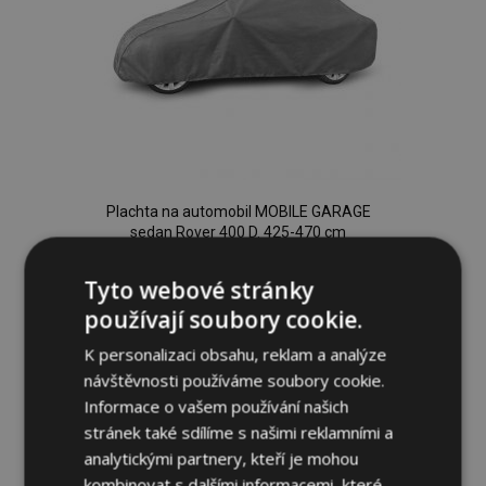
Plachta na automobil MOBILE GARAGE
sedan Rover 400 D. 425-470 cm
1 889,00 Kč
Tyto webové stránky
používají soubory cookie.
Přidat Do Košíku
K personalizaci obsahu, reklam a analýze
Přidat
návštěvnosti používáme soubory cookie.
k
Informace o vašem používání našich
stránek také sdílíme s našimi reklamními a
oblíbeným
analytickými partnery, kteří je mohou
kombinovat s dalšími informacemi, které