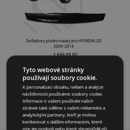
Deflektory přední masky pro HYUNDAI i20
2009-2014
1 666,00 Kč
Tyto webové stránky
Přidat Do Košíku
používají soubory cookie.
Přidat
K personalizaci obsahu, reklam a analýze
k
návštěvnosti používáme soubory cookie.
Informace o vašem používání našich
oblíbeným
stránek také sdílíme s našimi reklamními a
analytickými partnery, kteří je mohou
kombinovat s dalšími informacemi, které
jste jim poskytli nebo které shromáždili při