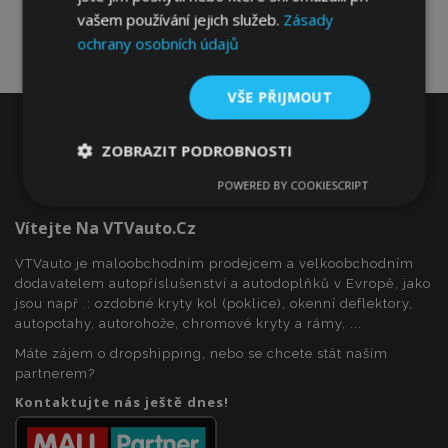
vašem používání jejich služeb.
Zásady
ochrany osobních údajů
VŠE PŘIJMOUT
ZOBRAZIT PODROBNOSTI
POWERED BY COOKIESCRIPT
Nezbytně
Výkonové
Soubory
nutné
soubory
cílení
soubory
Vítejte Na VTVauto.cz
VTVauto je maloobchodním prodejcem a velkoobchodním
dodavatelem autopříslušenství a autodoplňků v Evropě, jako
Funkční soubory
jsou např .: ozdobné kryty kol (poklice), okenní deflektory,
autopotahy, autorohože, chromové kryty a rámy, ...
Máte zájem o dropshipping, nebo se chcete stát naším
partnerem?
Kontaktujte nás ještě dnes!
Nezbytně nutné soubory
Výkonové soubory